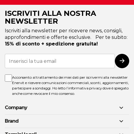
ISCRIVITI ALLA NOSTRA
NEWSLETTER
Iscriviti alla newsletter per ricevere news, consigli,
approfondimenti e offerte esclusive. Per te subito:
15% di sconto + spedizione gratuita!
Iscriviti
alla
Iscri
nostra
Newsletter:
Acconsento al trattamento dei miei dati per iscrivermi alla newsletter
Enervit e ricevere comunicazioni commerciali, sconti, aggiornamenti,
partecipare a sondaggi. Ho letto l’
informativa privacy
dove è spiegato
anche come revocare il mio consenso.
Company
Brand