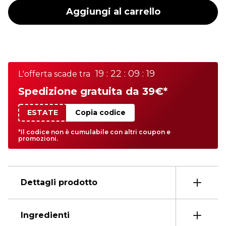
Aggiungi al carrello
19 : 22 : 09 : 19
L'offerta scade tra
Spedizione gratuita da 39€*
ESTATE
Copia codice
*Il codice non è cumulabile con altri coupon e
promozioni.
Dettagli prodotto
Ingredienti