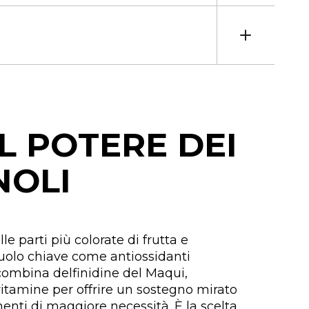
L POTERE DEI
NOLI
lle parti più colorate di frutta e
uolo chiave come antiossidanti
 combina delfinidine del Maqui,
vitamine per offrire un sostegno mirato
nti di maggiore necessità. È la scelta