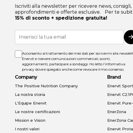
Iscriviti alla newsletter per ricevere news, consigli,
approfondimenti e offerte esclusive. Per te subit
15% di sconto + spedizione gratuita!
Iscriviti
alla
I
nostra
Newsletter:
Acconsento al trattamento dei miei dati per iscrivermi alla newslet
Enervit e ricevere comunicazioni commerciali, sconti,
aggiornamenti, partecipare a sondaggi. Ho letto l’
informativa
privacy
dove è spiegato anche come revocare il mio consenso.
Company
Brand
The Positive Nutrition Company
Enervit Spor
La nostra storia
Enervit C2:1
L'Equipe Enervit
Enervit Pur
Le nostre certificazioni
EnerZona
Mission e Vision
EnerZona Ca
I nostri valori
Enervit Prote