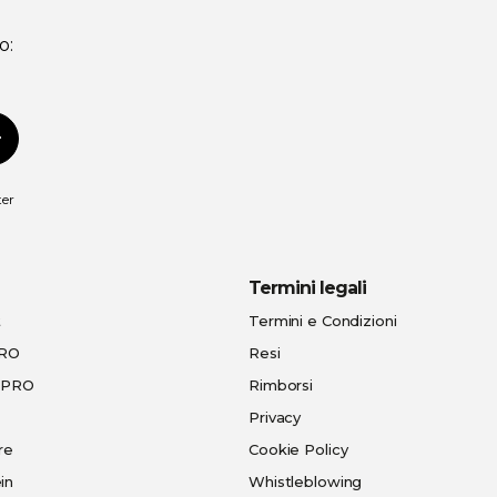
o:
scriviti
ter
Termini legali
t
Termini e Condizioni
PRO
Resi
e-PRO
Rimborsi
Privacy
re
Cookie Policy
in
Whistleblowing