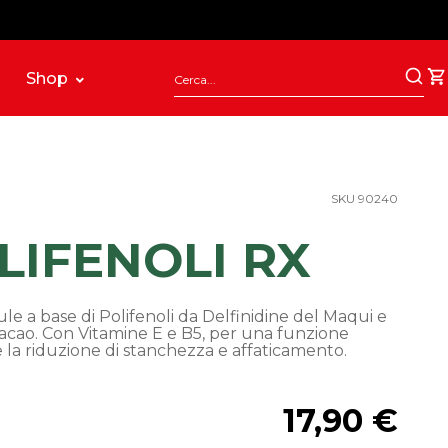
Shop
SKU 90240
LIFENOLI RX
le a base di Polifenoli da Delfinidine del Maqui e
Cacao. Con Vitamine E e B5, per una funzione
e la riduzione di stanchezza e affaticamento.
17,90 €