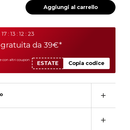
Aggiungi al carrello
17 : 13 : 12 : 23
a
gratuita da 39€*
le con altri coupon
ESTATE
Copia codice
to