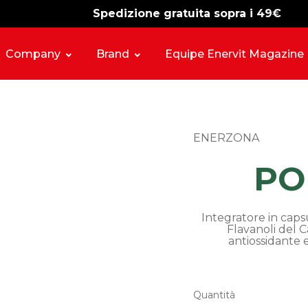
Spedizione gratuita sopra i 49€
-15%
free shipping
Company
Brand
Equipe Enervit Magazine
ENERZONA
PO
Integratore in capsu
Flavanoli del 
antiossidante 
Quantità