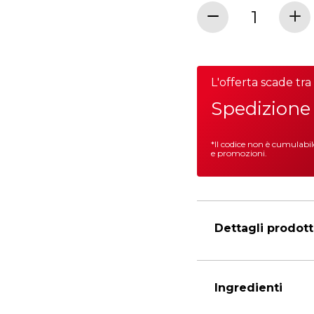
L'offerta scade tr
Spedizione 
*Il codice non è cumulabi
e promozioni.
Dettagli prodot
Ingredienti