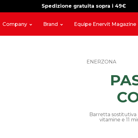
Spedizione gratuita sopra i 49€
-15%
free shipping
Company
Brand
Equipe Enervit Magazine
ENERZONA
PA
CO
Barretta sostitutiva 
vitamine e 11 mi