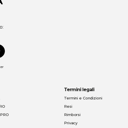
A
o:
scriviti
ter
Termini legali
t
Termini e Condizioni
PRO
Resi
e-PRO
Rimborsi
Privacy