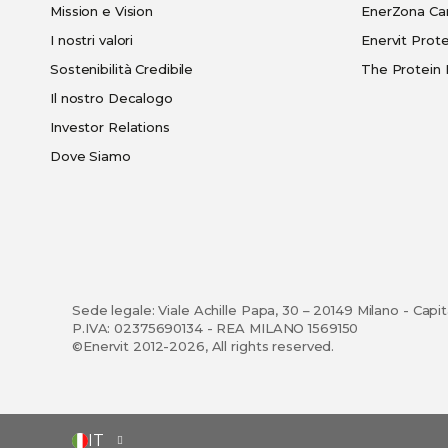
Mission e Vision
EnerZona Ca
I nostri valori
Enervit Prote
Sostenibilità Credibile
The Protein 
Il nostro Decalogo
Investor Relations
Dove Siamo
Sede legale: Viale Achille Papa, 30 – 20149 Milano - Capi
P.IVA: 02375690134 - REA MILANO 1569150
©Enervit 2012-2026, All rights reserved.
SELEZIONA
IT