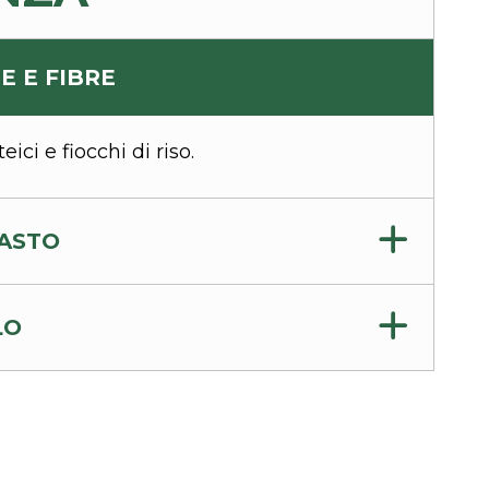
E E FIBRE
eici e fiocchi di riso.
PASTO
LO