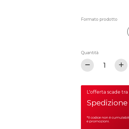
Formato prodotto
Quantità
L'offerta scade tr
Spedizione 
*Il codice non è cumulabi
e promozioni.