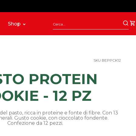
Shop
SKU BEPPCK12
STO PROTEIN
OKIE - 12 PZ
del pasto, ricca in proteine e fonte di fibre. Con 13
nerali. Gusto cookie, con cioccolato fondente.
Confezione da 12 pezzi.