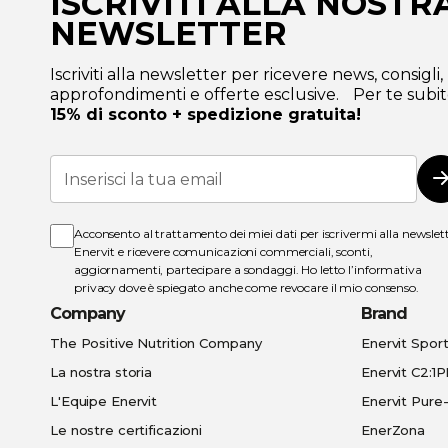
ISCRIVITI ALLA NOSTR
NEWSLETTER
Iscriviti alla newsletter per ricevere news, consigli,
approfondimenti e offerte esclusive. Per te subit
15% di sconto + spedizione gratuita!
Iscriviti
alla
I
nostra
Newsletter:
Acconsento al trattamento dei miei dati per iscrivermi alla newslet
Enervit e ricevere comunicazioni commerciali, sconti,
aggiornamenti, partecipare a sondaggi. Ho letto l’
informativa
privacy
dove è spiegato anche come revocare il mio consenso.
Company
Brand
The Positive Nutrition Company
Enervit Spor
La nostra storia
Enervit C2:1
L'Equipe Enervit
Enervit Pur
Le nostre certificazioni
EnerZona