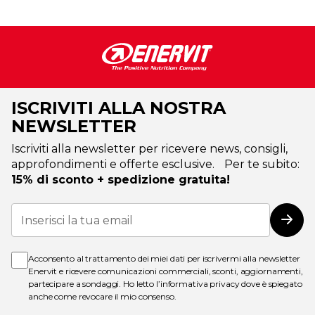
ISCRIVITI ALLA NOSTRA
NEWSLETTER
Iscriviti alla newsletter per ricevere news, consigli,
approfondimenti e offerte esclusive. Per te subito:
15% di sconto + spedizione gratuita!
Iscriviti
alla
Iscri
nostra
Newsletter:
Acconsento al trattamento dei miei dati per iscrivermi alla newsletter
Enervit e ricevere comunicazioni commerciali, sconti, aggiornamenti,
partecipare a sondaggi. Ho letto l’
informativa privacy
dove è spiegato
anche come revocare il mio consenso.