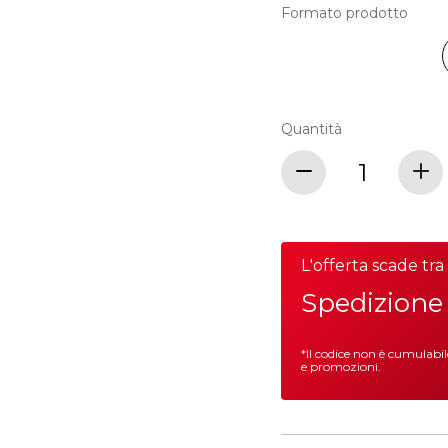
Formato prodotto
Quantità
L'offerta scade tr
Spedizione 
*Il codice non è cumulabi
e promozioni.