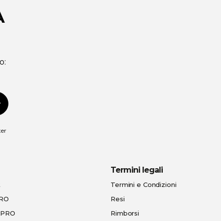
A
o:
scriviti
ter
Termini legali
t
Termini e Condizioni
PRO
Resi
e-PRO
Rimborsi