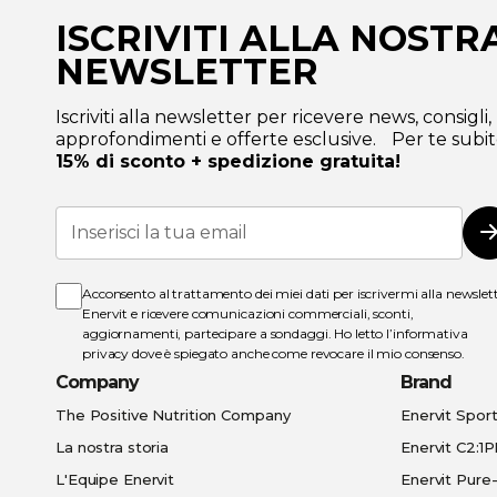
ISCRIVITI ALLA NOSTR
NEWSLETTER
Iscriviti alla newsletter per ricevere news, consigli,
approfondimenti e offerte esclusive. Per te subit
15% di sconto + spedizione gratuita!
Iscriviti
alla
I
nostra
Newsletter:
Acconsento al trattamento dei miei dati per iscrivermi alla newslet
Enervit e ricevere comunicazioni commerciali, sconti,
aggiornamenti, partecipare a sondaggi. Ho letto l’
informativa
privacy
dove è spiegato anche come revocare il mio consenso.
Company
Brand
The Positive Nutrition Company
Enervit Spor
La nostra storia
Enervit C2:1
L'Equipe Enervit
Enervit Pur