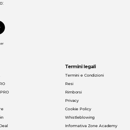
o:
scriviti
ter
Termini legali
t
Termini e Condizioni
PRO
Resi
e-PRO
Rimborsi
Privacy
re
Cookie Policy
in
Whistleblowing
Deal
Informativa Zone Academy