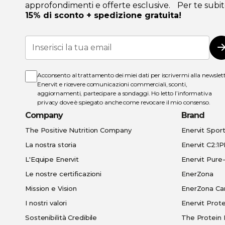
approfondimenti e offerte esclusive. Per te subit
15% di sconto + spedizione gratuita!
Iscriviti
alla
I
nostra
Newsletter:
Acconsento al trattamento dei miei dati per iscrivermi alla newslet
Enervit e ricevere comunicazioni commerciali, sconti,
aggiornamenti, partecipare a sondaggi. Ho letto l’
informativa
privacy
dove è spiegato anche come revocare il mio consenso.
Company
Brand
The Positive Nutrition Company
Enervit Spor
La nostra storia
Enervit C2:1
L'Equipe Enervit
Enervit Pur
Le nostre certificazioni
EnerZona
Mission e Vision
EnerZona Ca
I nostri valori
Enervit Prote
Sostenibilità Credibile
The Protein 