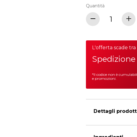
Quantità
L'offerta scade tra
Spedizione 
*Il codice non è cumulabi
e promozioni.
Dettagli prodot