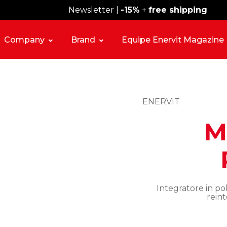
Spedizione gratuita sopra i 49€
Newsletter |
-15%
+
free shipping
Company
Brand
Equipe Enervit Magazine
ENERVIT
M
Integratore in po
reint