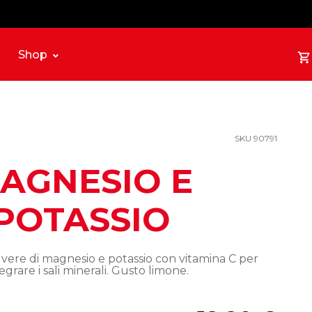
Shop
SKU 90791
AGNESIO E
POTASSIO
lvere di magnesio e potassio con vitamina C per
egrare i sali minerali. Gusto limone.