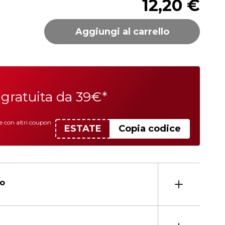
12,20 €
Aggiungi al carrello
gratuita da 39€*
le con altri coupon
ESTATE
Copia codice
to