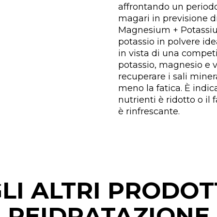
affrontando un periodo
magari in previsione d
Magnesium + Potassium
potassio in polvere id
in vista di una compet
potassio, magnesio e vi
recuperare i sali minera
meno la fatica. È indic
nutrienti è ridotto o i
è rinfrescante.
LI ALTRI PRODOT
REIDRATAZIONE