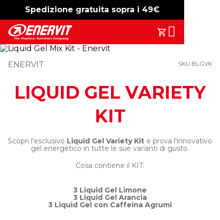
Spedizione gratuita sopra i 49€
-15%
free shipping
Search
Il Tuo Carrell
ENERVIT
SKU BLGVK
LIQUID GEL VARIETY
KIT
Scopri l'esclusivo
Liquid
Gel Variety Kit
e prova l'innovativo
gel energetico in tutte le sue varianti di gusto.
Cosa contiene il KIT:
3 Liquid Gel Limone
3 Liquid Gel Arancia
3 Liquid Gel con Caffeina Agrumi