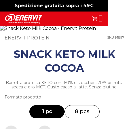
Spedizione gratuita sopra i 49€
-15%
free shipping
Search
Il Tuo Carrell
ENERVIT PROTEIN
SKU 91897
SNACK KETO MILK
COCOA
Barretta proteica KETO con -60% di zuccheri, 20% di frutta
secca e olio MCT. Gusto cacao al latte. Senza glutine.
Formato prodotto
1 pc
8 pcs