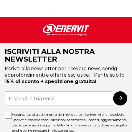
ISCRIVITI ALLA NOSTRA
NEWSLETTER
Iscriviti alla newsletter per ricevere news, consigli,
approfondimenti e offerte esclusive. Per te subito:
15% di sconto + spedizione gratuita!
Iscriviti
alla
Iscri
nostra
Newsletter:
Acconsento al trattamento dei miei dati per iscrivermi alla newsletter
Enervit e ricevere comunicazioni commerciali, sconti, aggiornamenti,
partecipare a sondaggi. Ho letto l’
informativa privacy
dove è spiegato
anche come revocare il mio consenso.