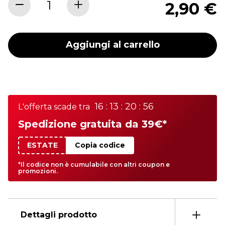
2,90 €
Aggiungi al carrello
16 : 13 : 20 : 56
L'offerta scade tra
Spedizione gratuita da 39€*
ESTATE
Copia codice
*Il codice non è cumulabile con altri coupon e
promozioni.
Dettagli prodotto