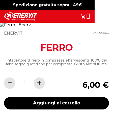
Spedizione gratuita sopra i 49€
-15%
free shipping
Search
Il Tuo Carrell
ENERVIT
SKU 90503
FERRO
Integratore di ferro in compresse effervescenti: 100% del
fabbisogno quotidiano per compressa. Gusto Mix di frutta.
6,00 €
Aggiungi al carrello