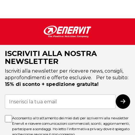
ISCRIVITI ALLA NOSTRA
NEWSLETTER
Iscriviti alla newsletter per ricevere news, consigli,
approfondimenti e offerte esclusive. Per te subito:
15% di sconto + spedizione gratuita!
Iscriviti
alla
Iscri
nostra
Newsletter:
Acconsento al trattamento dei miei dati per iscrivermi alla newsletter
Enervit e ricevere comunicazioni commerciali, sconti, aggiornamenti,
partecipare a sondaggi. Ho letto l’
informativa privacy
dove è spiegato
anche come revocare il mio consenso.