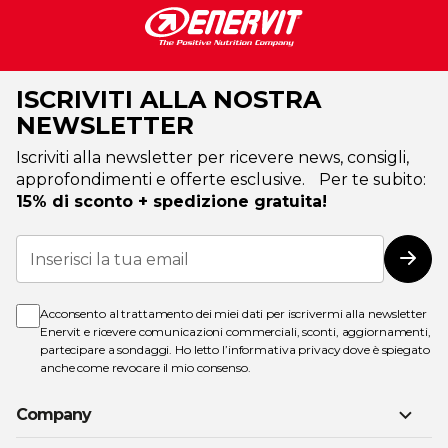
ISCRIVITI ALLA NOSTRA
NEWSLETTER
Iscriviti alla newsletter per ricevere news, consigli,
approfondimenti e offerte esclusive. Per te subito:
15% di sconto + spedizione gratuita!
Iscriviti
alla
Iscri
nostra
Newsletter:
Acconsento al trattamento dei miei dati per iscrivermi alla newsletter
Enervit e ricevere comunicazioni commerciali, sconti, aggiornamenti,
partecipare a sondaggi. Ho letto l’
informativa privacy
dove è spiegato
anche come revocare il mio consenso.
Company