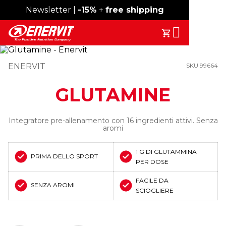
Spedizione gratuita sopra i 49€
Newsletter |
-15%
+
free shipping
Search
Il Tuo Carrell
ENERVIT
SKU 99664
GLUTAMINE
Integratore pre-allenamento con 16 ingredienti attivi. Senza
aromi
1 G DI GLUTAMMINA
PRIMA DELLO SPORT
PER DOSE
FACILE DA
SENZA AROMI
SCIOGLIERE