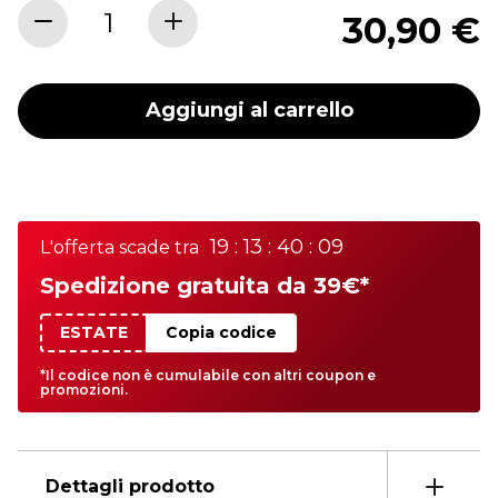
30,90 €
Aggiungi al carrello
19 : 13 : 40 : 09
L'offerta scade tra
Spedizione gratuita da 39€*
ESTATE
Copia codice
*Il codice non è cumulabile con altri coupon e
promozioni.
Dettagli prodotto