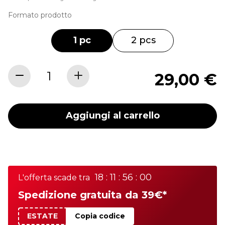
Formato prodotto
1 pc
2 pcs
29,00 €
Aggiungi al carrello
18 : 11 : 56 : 00
L'offerta scade tra
Spedizione gratuita da 39€*
ESTATE
Copia codice