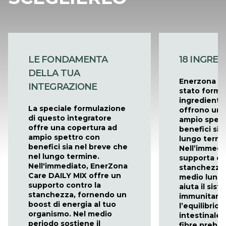
LE FONDAMENTA
18 INGRED
DELLA TUA
Enerzona DA
INTEGRAZIONE
stato formu
ingredienti 
La speciale formulazione
offrono una
di questo integratore
ampio spett
offre una copertura ad
benefici sia
ampio spettro con
lungo termi
benefici sia nel breve che
Nell’immedia
nel lungo termine.
supporta co
Nell'immediato, EnerZona
stanchezza 
Care DAILY MIX offre un
medio lungo
supporto contro la
aiuta il sis
stanchezza, fornendo un
immunitari
boost di energia al tuo
l’equilibrio d
organismo. Nel medio
intestinale 
periodo sostiene il
fibre prebio