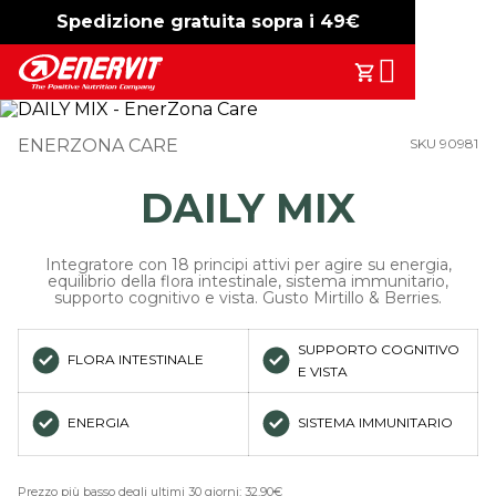
Spedizione gratuita sopra i 49€
-15%
free shipping
Search
Il Tuo Carrell
ENERZONA CARE
SKU 90981
DAILY MIX
Integratore con 18 principi attivi per agire su energia,
equilibrio della flora intestinale, sistema immunitario,
supporto cognitivo e vista. Gusto Mirtillo & Berries.
SUPPORTO COGNITIVO
FLORA INTESTINALE
E VISTA
ENERGIA
SISTEMA IMMUNITARIO
Prezzo più basso degli ultimi 30 giorni: 32.90€