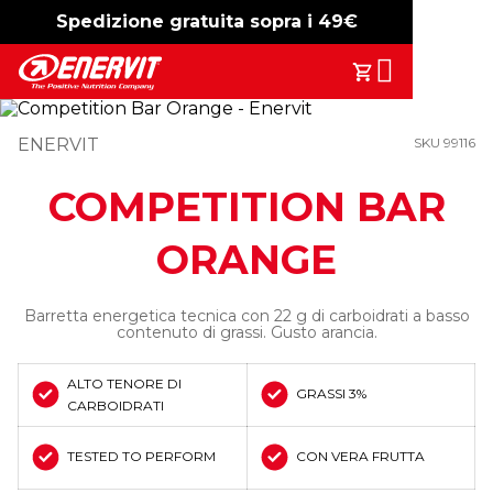
Spedizione gratuita sopra i 49€
-15%
free shipping
Search
Il Tuo Carrell
ENERVIT
SKU 99116
COMPETITION BAR
ORANGE
Barretta energetica tecnica con 22 g di carboidrati a basso
contenuto di grassi. Gusto arancia.
ALTO TENORE DI
GRASSI 3%
CARBOIDRATI
TESTED TO PERFORM
CON VERA FRUTTA