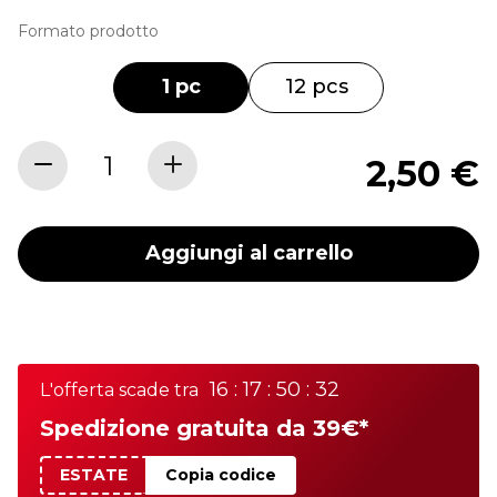
Formato prodotto
1 pc
12 pcs
2,50 €
Aggiungi al carrello
16 : 17 : 50 : 32
L'offerta scade tra
Spedizione gratuita da 39€*
ESTATE
Copia codice