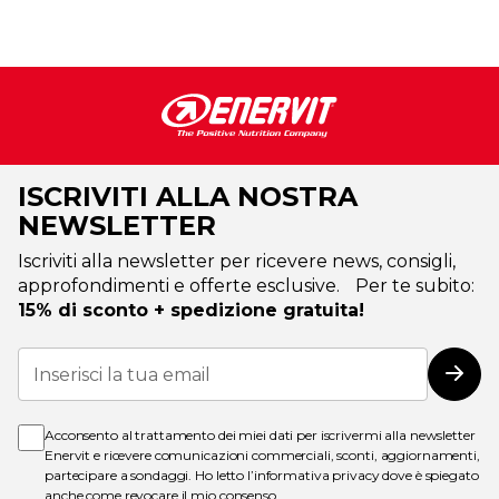
ISCRIVITI ALLA NOSTRA
NEWSLETTER
Iscriviti alla newsletter per ricevere news, consigli,
approfondimenti e offerte esclusive. Per te subito:
15% di sconto + spedizione gratuita!
Iscriviti
alla
Iscri
nostra
Newsletter:
Acconsento al trattamento dei miei dati per iscrivermi alla newsletter
Enervit e ricevere comunicazioni commerciali, sconti, aggiornamenti,
partecipare a sondaggi. Ho letto l’
informativa privacy
dove è spiegato
anche come revocare il mio consenso.