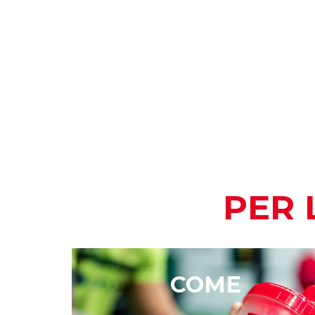
PER 
COME