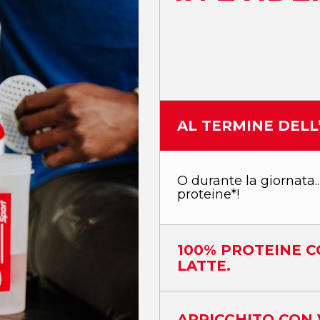
AL TERMINE DEL
O durante la giornata.
proteine*!
100% PROTEINE C
LATTE.
ARRICCHITO CON 