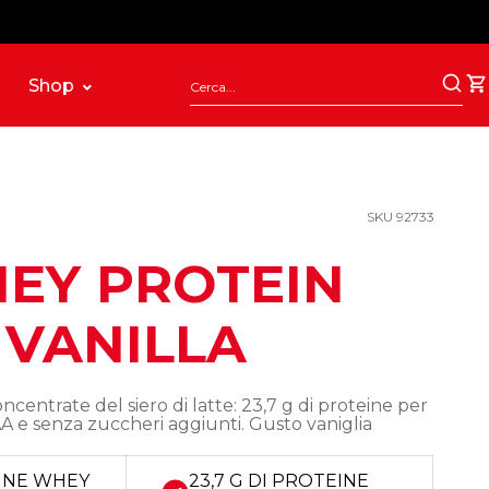
Shop
SKU 92733
EY PROTEIN
VANILLA
ncentrate del siero di latte: 23,7 g di proteine per
 e senza zuccheri aggiunti. Gusto vaniglia
INE WHEY
23,7 G DI PROTEINE