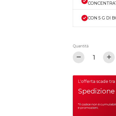
CONCENTRA
CON 5 G DI 
Quantità
L'offerta scade tr
Spedizione 
*Il codice non è cumulabi
e promozioni.