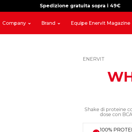
Spedizione gratuita sopra i 49€
-15%
free shipping
Company
Brand
Equipe Enervit Magazine
ENERVIT
WH
Shake di proteine co
dose con BCAA
100% PROTE