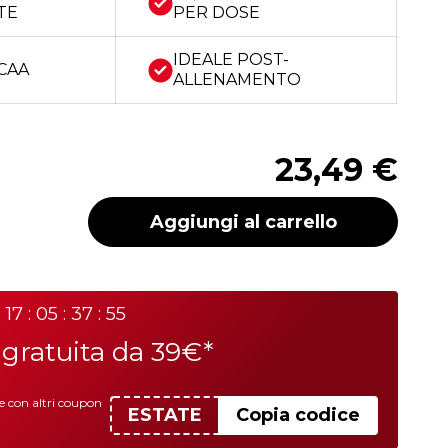
TE
PER DOSE
IDEALE POST-
BCAA
ALLENAMENTO
23,49 €
Aggiungi al carrello
17 : 05 : 37 : 55
a
gratuita da 39€*
le con altri coupon
ESTATE
Copia codice