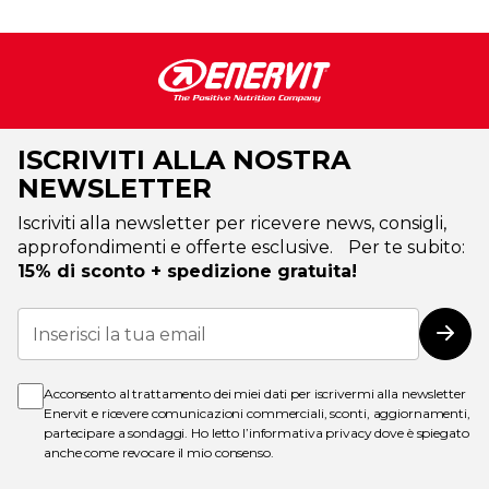
ISCRIVITI ALLA NOSTRA
NEWSLETTER
Iscriviti alla newsletter per ricevere news, consigli,
approfondimenti e offerte esclusive. Per te subito:
15% di sconto + spedizione gratuita!
Iscriviti
alla
Iscri
nostra
Newsletter:
Acconsento al trattamento dei miei dati per iscrivermi alla newsletter
Enervit e ricevere comunicazioni commerciali, sconti, aggiornamenti,
partecipare a sondaggi. Ho letto l’
informativa privacy
dove è spiegato
anche come revocare il mio consenso.