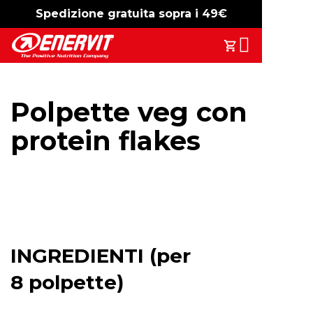
Spedizione gratuita sopra i 49€
-15%
free shipping
Search
Il Tuo Carrell
Polpette veg con
protein flakes
INGREDIENTI (per
8 polpette)