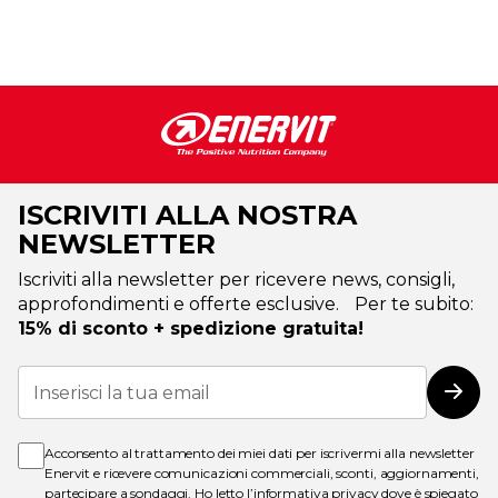
ISCRIVITI ALLA NOSTRA
NEWSLETTER
Iscriviti alla newsletter per ricevere news, consigli,
approfondimenti e offerte esclusive. Per te subito:
15% di sconto + spedizione gratuita!
Iscriviti
alla
Iscri
nostra
Newsletter:
Acconsento al trattamento dei miei dati per iscrivermi alla newsletter
Enervit e ricevere comunicazioni commerciali, sconti, aggiornamenti,
partecipare a sondaggi. Ho letto l’
informativa privacy
dove è spiegato