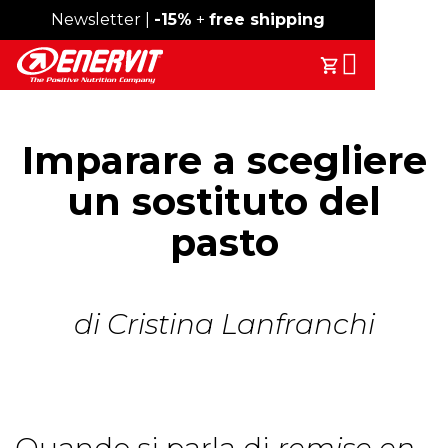
Spedizione gratuita sopra i 49€
Newsletter |
-15%
+
free shipping
Search
Il Tuo Carrell
Imparare a scegliere
un sostituto del
pasto
di Cristina Lanfranchi