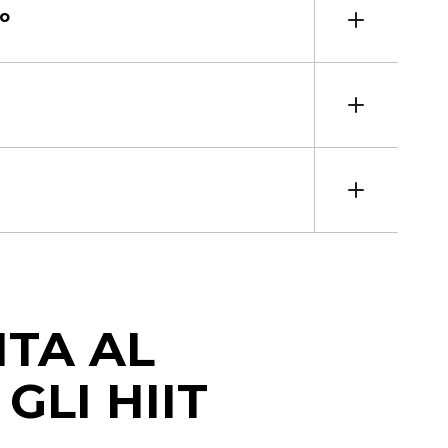
to
TA AL
GLI HIIT