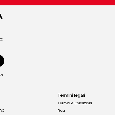
A
o:
scriviti
ter
Termini legali
t
Termini e Condizioni
PRO
Resi