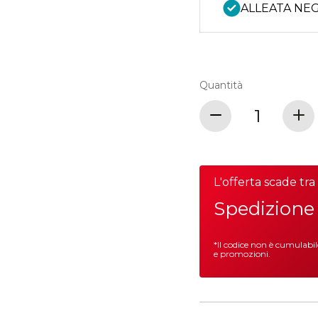
ALLEATA NEG
Quantità
L'offerta scade tr
Spedizione 
*Il codice non è cumulabi
e promozioni.