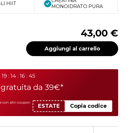
CREATINA
LI HIIT
MONOIDRATO PURA
43,00 €
Aggiungi al carrello
19 : 14 : 16 : 45
a
gratuita da 39€*
le con altri coupon
ESTATE
Copia codice