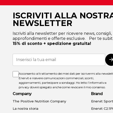
ISCRIVITI ALLA NOSTR
NEWSLETTER
Iscriviti alla newsletter per ricevere news, consigli,
approfondimenti e offerte esclusive. Per te subit
15% di sconto + spedizione gratuita!
Iscriviti
alla
I
nostra
Newsletter:
Acconsento al trattamento dei miei dati per iscrivermi alla newslet
Enervit e ricevere comunicazioni commerciali, sconti,
aggiornamenti, partecipare a sondaggi. Ho letto l’
informativa
privacy
dove è spiegato anche come revocare il mio consenso.
Company
Brand
The Positive Nutrition Company
Enervit Spor
La nostra storia
Enervit C2:1