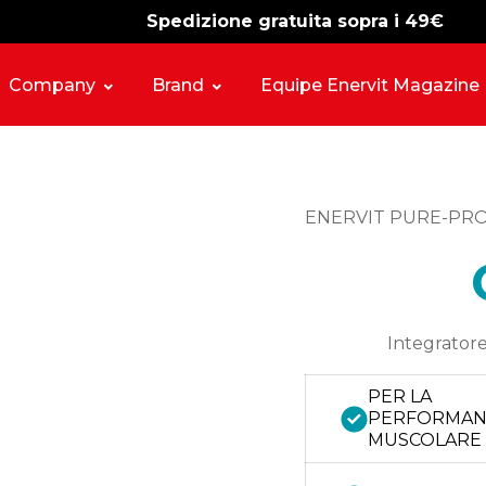
Spedizione gratuita sopra i 49€
-15%
free shipping
Company
Brand
Equipe Enervit Magazine
ENERVIT PURE-PR
Integratore
PER LA
PERFORMAN
MUSCOLARE