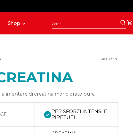
Shop
O
SKU 92776
CREATINA
 alimentare di creatina monoidrato pura.
PER SFORZI INTENSI E
CE
RIPETUTI