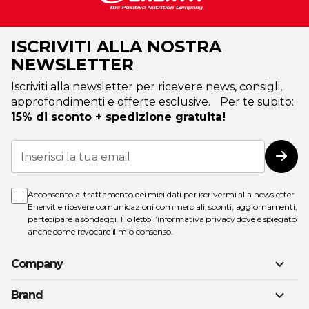
ISCRIVITI ALLA NOSTRA
NEWSLETTER
Iscriviti alla newsletter per ricevere news, consigli,
approfondimenti e offerte esclusive. Per te subito:
15% di sconto + spedizione gratuita!
Iscriviti
alla
Iscri
nostra
Newsletter:
Acconsento al trattamento dei miei dati per iscrivermi alla newsletter
Enervit e ricevere comunicazioni commerciali, sconti, aggiornamenti,
partecipare a sondaggi. Ho letto l’
informativa privacy
dove è spiegato
anche come revocare il mio consenso.
Company
Brand