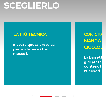
SCEGLIERLO
LA PIÙ TECNICA
CON GRAN
MANDORL
Elevata quota proteica
CIOCCOLA
per sostenere i tuoi
muscoli.
La barretta
g di protein
contenuto m
zuccheri