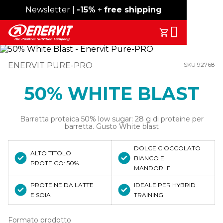
Spedizione gratuita sopra i 49€
Newsletter |
-15%
+
free shipping
Search
Il Tuo Carrell
ENERVIT PURE-PRO
SKU 92768
50% WHITE BLAST
Barretta proteica 50% low sugar: 28 g di proteine per
barretta. Gusto White blast
DOLCE CIOCCOLATO
ALTO TITOLO
BIANCO E
PROTEICO: 50%
MANDORLE
PROTEINE DA LATTE
IDEALE PER HYBRID
E SOIA
TRAINING
Formato prodotto