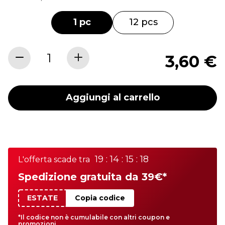
1 pc
12 pcs
3,60 €
Aggiungi al carrello
19 : 14 : 15 : 18
L'offerta scade tra
Spedizione gratuita da 39€*
ESTATE
Copia codice
*Il codice non è cumulabile con altri coupon e
promozioni.