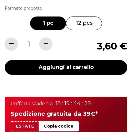
Formato prodotto
1 pc
12 pcs
3,60 €
Aggiungi al carrello
18 : 19 : 44 : 29
L'offerta scade tra
Spedizione gratuita da 39€*
ESTATE
Copia codice