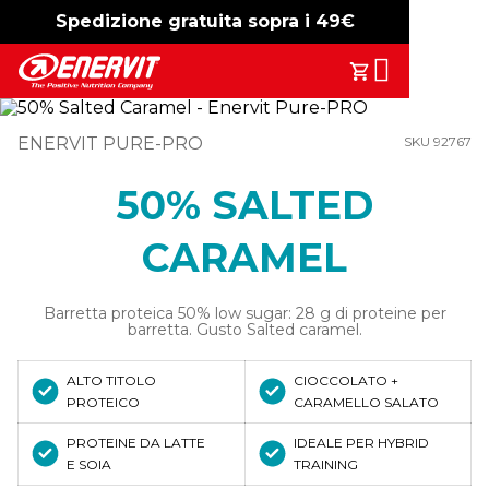
Spedizione gratuita sopra i 49€
-15%
free shipping
Search
Il Tuo Carrell
ENERVIT PURE-PRO
SKU 92767
50% SALTED
CARAMEL
Barretta proteica 50% low sugar: 28 g di proteine per
barretta. Gusto Salted caramel.
ALTO TITOLO
CIOCCOLATO +
PROTEICO
CARAMELLO SALATO
PROTEINE DA LATTE
IDEALE PER HYBRID
E SOIA
TRAINING