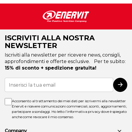
ISCRIVITI ALLA NOSTRA
NEWSLETTER
Iscriviti alla newsletter per ricevere news, consigli,
approfondimenti e offerte esclusive. Per te subito:
15% di sconto + spedizione gratuita!
Iscriviti
alla
Iscri
nostra
Newsletter:
Acconsento al trattamento dei miei dati per iscrivermi alla newsletter
Enervit e ricevere comunicazioni commerciali, sconti, aggiornamenti,
partecipare a sondaggi. Ho letto l’
informativa privacy
dove è spiegato
anche come revocare il mio consenso.
Company