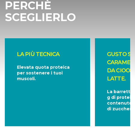
PERCHÈ
SCEGLIERLO
LA PIÙ TECNICA
GUSTO SA
CARAMEL 
Elevata quota proteica
DA CIOCC
per sostenere i tuoi
LATTE.
muscoli.
La barretta
g di protein
contenuto m
di zuccheri