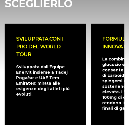
SCEGLIERLO
SVILUPPATA CON I
FORMULA
PRO DEL WORLD
INNOVATI
TOUR
La combinaz
glucosio e f
Sviluppata dall'Equipe
consente di
Enervit insieme a Tadej
di carboidra
Pogačar e UAE Tem
spingersi ol
Emirates: mirata alle
sostenendo 
esigenze degli atleti più
elevate. L'a
evoluti.
100mg di ca
rendono idea
finali di gara