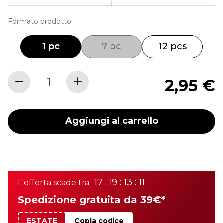
Formato prodotto
1 pc
7 pc
12 pcs
2,95 €
Aggiungi al carrello
17 : 19 : 13 : 11
L'offerta scade tra
Spedizione gratuita da 39€*
ESTATE
Copia codice