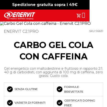
Spedizione gratuita sopra i 49€
-15%
free shipping
Search
Il Tuo Carrell
ENERVIT C2:1PRO
SKU 96631
CARBO GEL COLA
CON CAFFEINA
Gel energetico con maltodestrine e fruttosio in rapporto 2:1.
40 g di carboidrati, con aggiunta di 100 mg di caffeina, zero
grassi. Gusto cola.
FORMULE
SENZA GLUTINE
BREVETTATE
CERTIFICATI DOPING
VARIETÀ DI FORMATI
FREE