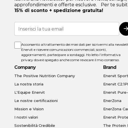
approfondimenti e offerte esclusive. Per te subit
15% di sconto + spedizione gratuita!
Iscriviti
alla
I
nostra
Newsletter:
Acconsento al trattamento dei miei dati per iscrivermi alla newslet
Enervit e ricevere comunicazioni commerciali, sconti,
aggiornamenti, partecipare a sondaggi. Ho letto l’
informativa
privacy
dove è spiegato anche come revocare il mio consenso.
Company
Brand
The Positive Nutrition Company
Enervit Spor
La nostra storia
Enervit C2:1
L'Equipe Enervit
Enervit Pur
Le nostre certificazioni
EnerZona
Mission e Vision
EnerZona Ca
I nostri valori
Enervit Prote
Sostenibilità Credibile
The Protein 