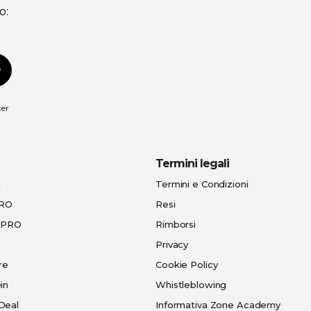
o:
scriviti
ter
Termini legali
t
Termini e Condizioni
PRO
Resi
e-PRO
Rimborsi
Privacy
re
Cookie Policy
in
Whistleblowing
Deal
Informativa Zone Academy