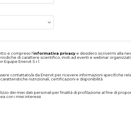
etto e compreso l'
informativa privacy
e desidero iscrivermi alla ne
odiche di carattere scientifico, inviti ad eventi e webinar organizzati
 Equipe Enervit S.r.l.
ere contattato/a da Enervit per ricevere informazioni specifiche rela
e caratteristiche nutrizionali, certificazioni e disponibilità
izzo dei miei dati personali per finalità di profilazione al fine di propo
inea con i miei interessi