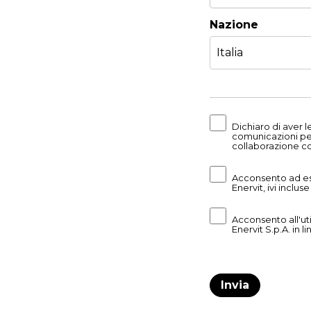
Nazione
Dichiaro di aver l
comunicazioni peri
collaborazione con
Acconsento ad ess
Enervit, ivi inclus
Acconsento all'util
Enervit S.p.A. in l
Invia