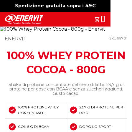
Spedizione gratuita sopra i 49€
-15%
free shipping
Search
Il Tuo Carrell
ENERVIT
SKU 99701
100% WHEY PROTEIN
COCOA - 800G
Shake di proteine concentrate del siero di latte: 23,7 g di
proteine per dose con BCAA e senza zuccheri aggiunti.
Gusto cacao.
100% PROTEINE WHEY
23,7 G DI PROTEINE PER
CONCENTRATE
DOSE
CON 5 G DI BCAA
DOPO LO SPORT