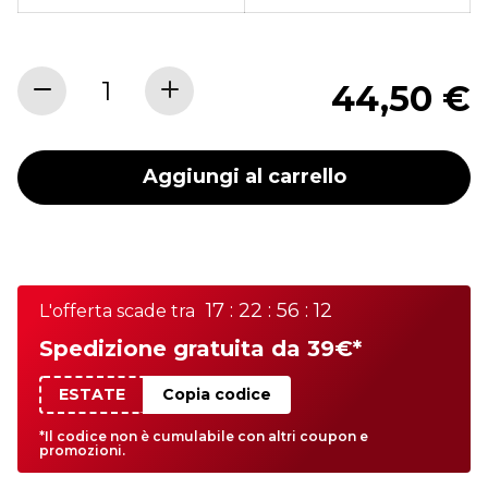
44,50 €
Aggiungi al carrello
17 : 22 : 56 : 12
L'offerta scade tra
Spedizione gratuita da 39€*
ESTATE
Copia codice
*Il codice non è cumulabile con altri coupon e
promozioni.