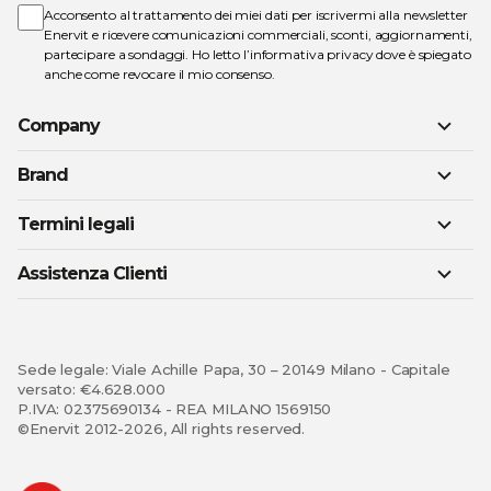
Acconsento al trattamento dei miei dati per iscrivermi alla newsletter
Enervit e ricevere comunicazioni commerciali, sconti, aggiornamenti,
partecipare a sondaggi. Ho letto l’
informativa privacy
dove è spiegato
anche come revocare il mio consenso.
Company
Brand
Termini legali
Assistenza Clienti
Sede legale: Viale Achille Papa, 30 – 20149 Milano - Capitale
versato: €4.628.000
P.IVA: 02375690134 - REA MILANO 1569150
©Enervit 2012-2026, All rights reserved.