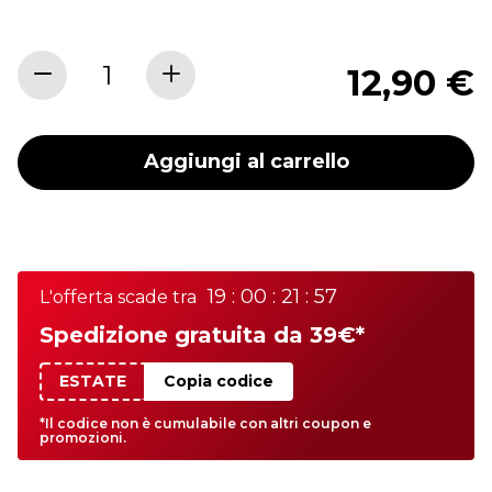
12,90 €
Aggiungi al carrello
19 : 00 : 21 : 57
L'offerta scade tra
Spedizione gratuita da 39€*
ESTATE
Copia codice
*Il codice non è cumulabile con altri coupon e
promozioni.