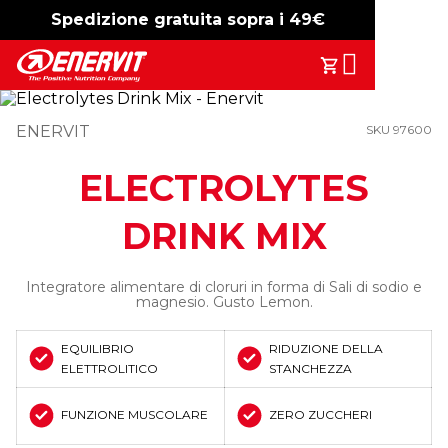
Spedizione gratuita sopra i 49€
-15%
free shipping
Search
Il Tuo Carrell
ENERVIT
SKU 97600
ELECTROLYTES
DRINK MIX
Integratore alimentare di cloruri in forma di Sali di sodio e
magnesio. Gusto Lemon.
EQUILIBRIO
RIDUZIONE DELLA
ELETTROLITICO
STANCHEZZA
FUNZIONE MUSCOLARE
ZERO ZUCCHERI