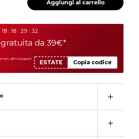
Aggiungi al carrello
18 : 18 : 29 : 32
a
gratuita da 39€*
le con altri coupon
ESTATE
Copia codice
to