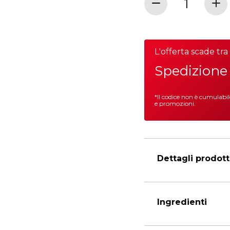
L'offerta scade tr
Spedizione 
*Il codice non è cumulabi
e promozioni.
Dettagli prodot
Ingredienti