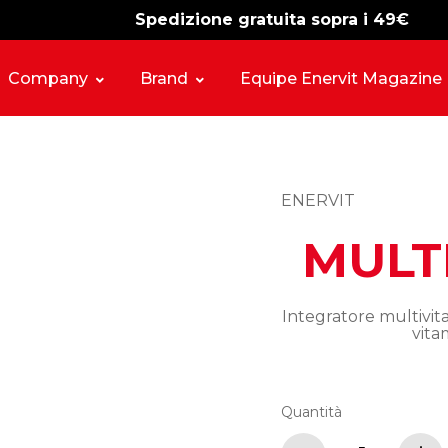
Spedizione gratuita sopra i 49€
-15%
free shipping
Company
Brand
Equipe Enervit Magazine
ENERVIT
MULT
Integratore multivit
vita
Quantità