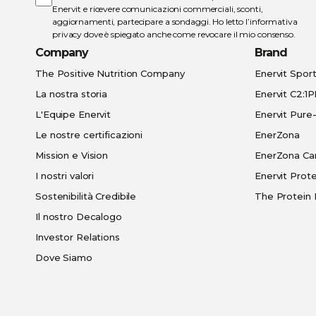
Enervit e ricevere comunicazioni commerciali, sconti,
aggiornamenti, partecipare a sondaggi. Ho letto l’
informativa
privacy
dove è spiegato anche come revocare il mio consenso.
Company
Brand
The Positive Nutrition Company
Enervit Spor
La nostra storia
Enervit C2:1
L'Equipe Enervit
Enervit Pur
Le nostre certificazioni
EnerZona
Mission e Vision
EnerZona Ca
I nostri valori
Enervit Prote
Sostenibilità Credibile
The Protein 
Il nostro Decalogo
Investor Relations
Dove Siamo