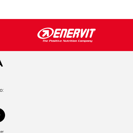
A
o:
scriviti
ter