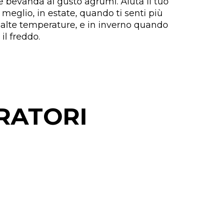
 bevanda al gusto agrumi. Aiuta il tuo
meglio, in estate, quando ti senti più
e alte temperature, e in inverno quando
 il freddo.
GRATORI