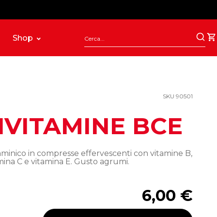
Shop
SKU 90501
IVITAMINE BCE
aminico in compresse effervescenti con vitamine B,
mina C e vitamina E. Gusto agrumi.
6,00 €