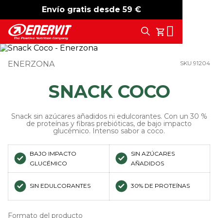
Envío gratis desde 59 €
-15%
free shipping
Search
Tu Carrito
ENERZONA
SKU 91204
SNACK COCO
Snack sin azúcares añadidos ni edulcorantes. Con un 30 %
de proteínas y fibras prebióticas, de bajo impacto
glucémico. Intenso sabor a coco.
BAJO IMPACTO
SIN AZÚCARES
GLUCÉMICO
AÑADIDOS
SIN EDULCORANTES
30% DE PROTEÍNAS
Formato del producto