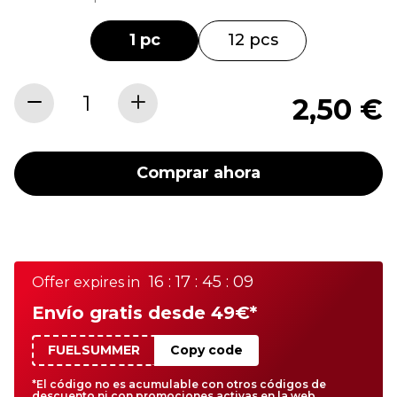
1 pc
12 pcs
2,50 €
Comprar ahora
16 : 17 : 45 : 09
Offer expires in
Envío gratis desde 49€*
FUELSUMMER
Copy code
*El código no es acumulable con otros códigos de
descuento ni con promociones activas en la web.