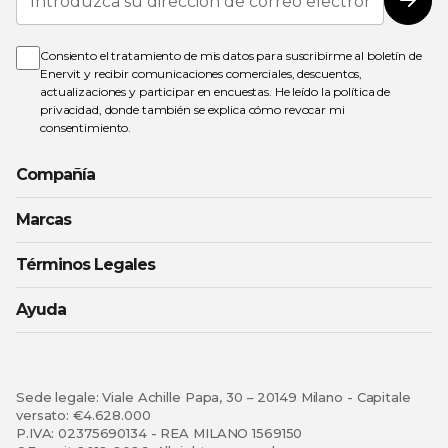
a
Susc
nuestro
boletín
de
Consiento el tratamiento de mis datos para suscribirme al boletín de
noticias:
Enervit y recibir comunicaciones comerciales, descuentos,
actualizaciones y participar en encuestas. He leído la
política de
privacidad
, donde también se explica cómo revocar mi
consentimiento.
Compañía
Marcas
Términos Legales
Ayuda
Sede legale: Viale Achille Papa, 30 – 20149 Milano - Capitale
versato: €4.628.000
P.IVA: 02375690134 - REA MILANO 1569150