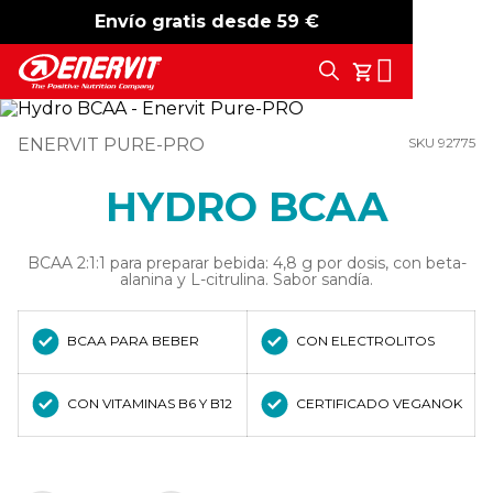
Envío gratis desde 59 €
-15%
free shipping
Search
Tu Carrito
ENERVIT PURE-PRO
SKU 92775
HYDRO BCAA
BCAA 2:1:1 para preparar bebida: 4,8 g por dosis, con beta-
alanina y L-citrulina. Sabor sandía.
BCAA PARA BEBER
CON ELECTROLITOS
CON VITAMINAS B6 Y B12
CERTIFICADO VEGANOK