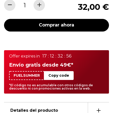
32,00 €
Comprar ahora
17 : 12 : 32 : 56
Offer expires in
Envío gratis desde 49€*
FUELSUMMER
Copy code
*El código no es acumulable con otros códigos de
descuento ni con promociones activas en la web.
Detalles del producto