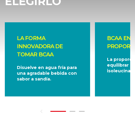
ELEGIRLO
LA FORMA
BCAA EN
INNOVADORA DE
PROPORCIÓ
TOMAR BCAA
La proporció
equilibrar L-
Disuelve en agua fría para
isoleucina y 
una agradable bebida con
sabor a sandía.