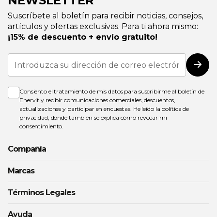
NEWSLETTER
Suscríbete al boletín para recibir noticias, consejos,
artículos y ofertas exclusivas. Para ti ahora mismo:
¡15% de descuento + envío gratuito!
Inscríbase
a
Susc
nuestro
boletín
de
Consiento el tratamiento de mis datos para suscribirme al boletín de
noticias:
Enervit y recibir comunicaciones comerciales, descuentos,
actualizaciones y participar en encuestas. He leído la
política de
privacidad
, donde también se explica cómo revocar mi
consentimiento.
Compañía
Marcas
Términos Legales
Ayuda