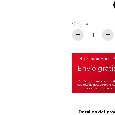
Cantidad
1
Offer expires in
Envío grat
*El código no es acumulab
códigos de descuento ni c
promociones activas en l
Detalles del pr