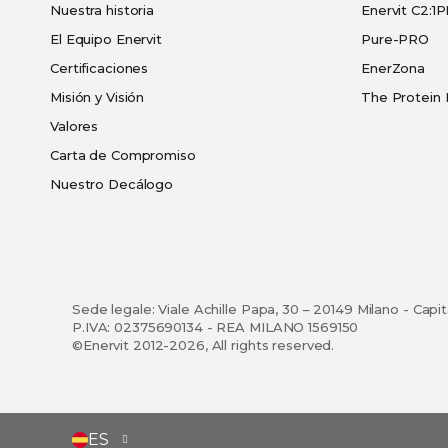
Nuestra historia
Enervit C2:1
El Equipo Enervit
Pure-PRO
Certificaciones
EnerZona
Misión y Visión
The Protein 
Valores
Carta de Compromiso
Nuestro Decálogo
Sede legale: Viale Achille Papa, 30 – 20149 Milano - Capi
P.IVA: 02375690134 - REA MILANO 1569150
©Enervit 2012-2026, All rights reserved.
SELECCIONAR
ES