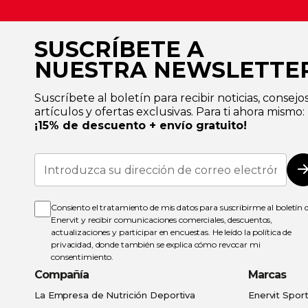
SUSCRÍBETE A
NUESTRA NEWSLETTE
Suscríbete al boletín para recibir noticias, consejos
artículos y ofertas exclusivas. Para ti ahora mismo:
¡15% de descuento + envío gratuito!
Inscríbase
a
nuestro
boletín
de
Consiento el tratamiento de mis datos para suscribirme al boletín 
noticias:
Enervit y recibir comunicaciones comerciales, descuentos,
actualizaciones y participar en encuestas. He leído la
política de
privacidad
, donde también se explica cómo revocar mi
consentimiento.
Compañía
Marcas
La Empresa de Nutrición Deportiva
Enervit Spor