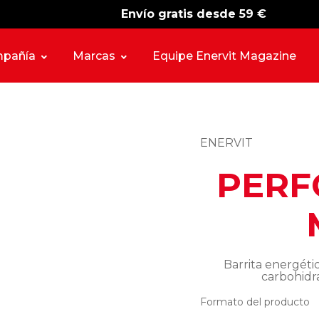
Envío gratis desde 59 €
-15%
free shipping
pañía
Marcas
Equipe Enervit Magazine
ENERVIT
PERF
Barrita energéti
carbohidr
Formato del producto