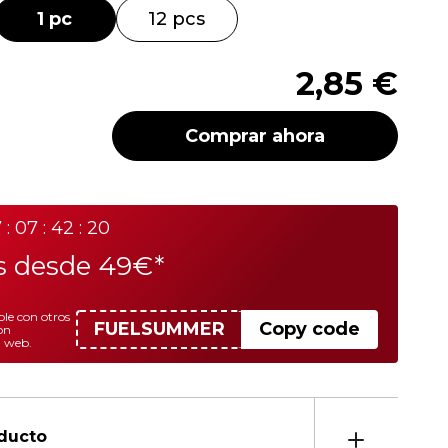
1 pc
12 pcs
2,85 €
Comprar ahora
7 : 07 : 42 : 20
is desde 49€*
le con otros
FUELSUMMER
Copy code
on
a web.
oducto