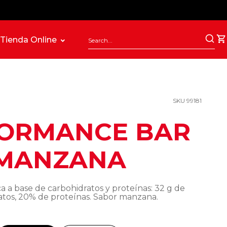
Tienda Online
SKU 99181
ORMANCE BAR
MANZANA
ca a base de carbohidratos y proteínas: 32 g de
atos, 20% de proteínas. Sabor manzana.