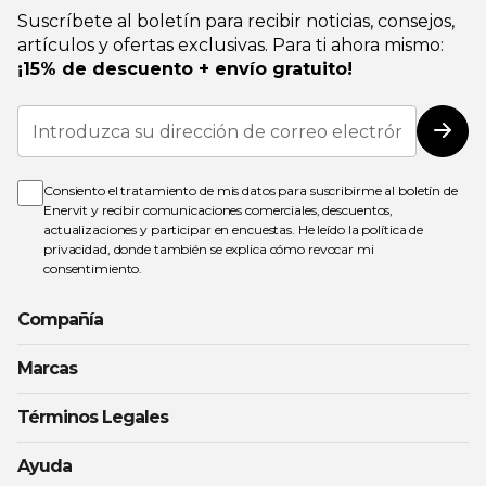
Suscríbete al boletín para recibir noticias, consejos,
artículos y ofertas exclusivas. Para ti ahora mismo:
¡15% de descuento + envío gratuito!
Inscríbase
a
Susc
nuestro
boletín
de
Consiento el tratamiento de mis datos para suscribirme al boletín de
noticias:
Enervit y recibir comunicaciones comerciales, descuentos,
actualizaciones y participar en encuestas. He leído la
política de
privacidad
, donde también se explica cómo revocar mi
consentimiento.
Compañía
Marcas
Términos Legales
Ayuda