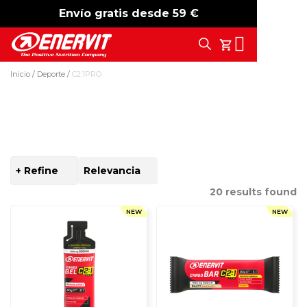
Envío gratis desde 59 €
-15%
free shipping
Search
Tu Carrito
Inicio
Deporte
C2:1PRO
C2:1PRO
+ Refine
SORT
BY
20
results found
NEW
NEW