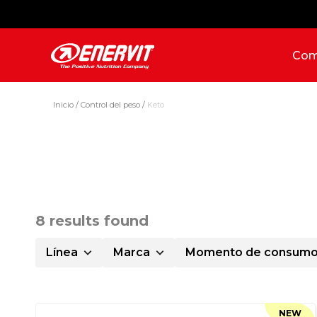
Com
Inicio
Control del peso
Keto
Keto
8
results found
Línea
Marca
Momento de consum
NEW