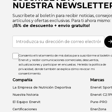
NUESTRA NEWSLETTE
Suscríbete al boletín para recibir noticias, consejos
artículos y ofertas exclusivas. Para ti ahora mismo:
¡15% de descuento + envío gratuito!
Inscríbase
a
nuestro
boletín
de
Consiento el tratamiento de mis datos para suscribirme al boletín 
noticias:
Enervit y recibir comunicaciones comerciales, descuentos,
actualizaciones y participar en encuestas. He leído la
política de
privacidad
, donde también se explica cómo revocar mi
consentimiento.
Compañía
Marcas
La Empresa de Nutrición Deportiva
Enervit Spor
Nuestra historia
Enervit C2:1
El Equipo Enervit
Pure-PRO
Certificaciones
EnerZona