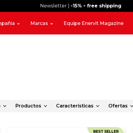
Newsletter |
Envío gratis desde 59 €
-15%
+
free shipping
pañía
Marcas
Equipe Enervit Magazine
o
Productos
Características
Ofertas
BEST SELLER