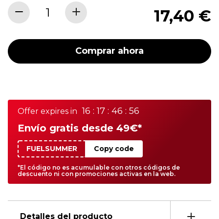
17,40 €
Comprar ahora
16 : 17 : 46 : 56
Offer expires in
Envío gratis desde 49€*
FUELSUMMER
Copy code
*El código no es acumulable con otros códigos de
descuento ni con promociones activas en la web.
Detalles del producto