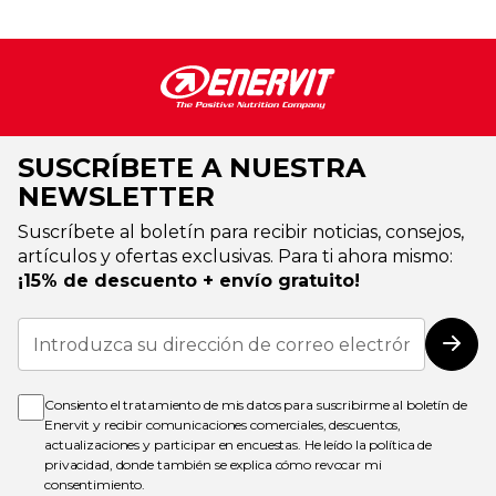
SUSCRÍBETE A NUESTRA
NEWSLETTER
Suscríbete al boletín para recibir noticias, consejos,
artículos y ofertas exclusivas. Para ti ahora mismo:
¡15% de descuento + envío gratuito!
Inscríbase
a
Susc
nuestro
boletín
de
Consiento el tratamiento de mis datos para suscribirme al boletín de
noticias:
Enervit y recibir comunicaciones comerciales, descuentos,
actualizaciones y participar en encuestas. He leído la
política de
privacidad
, donde también se explica cómo revocar mi
consentimiento.