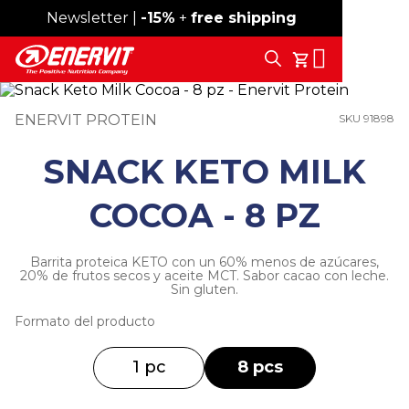
Newsletter |
Envío gratis desde 59 €
-15%
+
free shipping
Search
Tu Carrito
ENERVIT PROTEIN
SKU 91898
SNACK KETO MILK
COCOA - 8 PZ
Barrita proteica KETO con un 60% menos de azúcares,
20% de frutos secos y aceite MCT. Sabor cacao con leche.
Sin gluten.
Formato del producto
1 pc
8 pcs