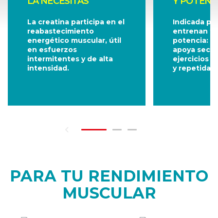
LA NECESITAS
Y POTENC
La creatina participa en el
Indicada pa
reabastecimiento
entrenan fu
energético muscular, útil
potencia: la
en esfuerzos
apoya secu
intermitentes y de alta
ejercicios c
intensidad.
y repetidas 
PARA TU RENDIMIENTO
MUSCULAR