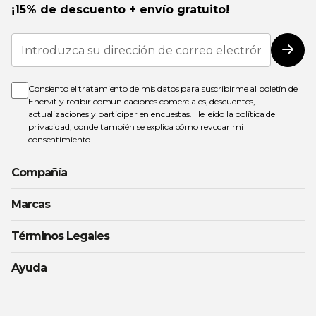
¡15% de descuento + envío gratuito!
Inscríbase
a
Susc
nuestro
boletín
de
Consiento el tratamiento de mis datos para suscribirme al boletín de
noticias:
Enervit y recibir comunicaciones comerciales, descuentos,
actualizaciones y participar en encuestas. He leído la
política de
privacidad
, donde también se explica cómo revocar mi
consentimiento.
Compañía
Marcas
Términos Legales
Ayuda