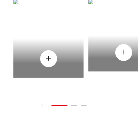
CÒMO
CUAND