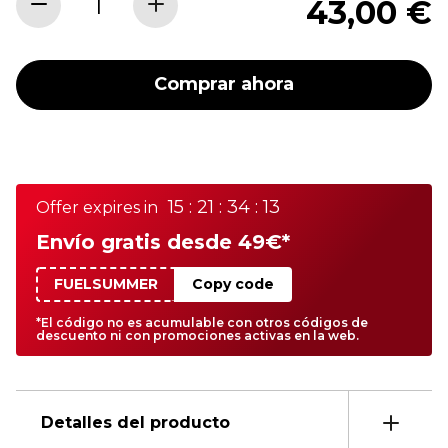
43,00 €
Comprar ahora
15 : 21 : 34 : 13
Offer expires in
Envío gratis desde 49€*
FUELSUMMER
Copy code
*El código no es acumulable con otros códigos de
descuento ni con promociones activas en la web.
Detalles del producto