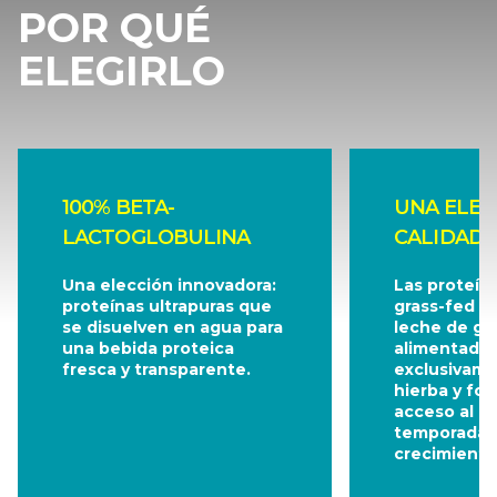
POR QUÉ
ELEGIRLO
100% BETA-
UNA ELEC
LACTOGLOBULINA
CALIDAD 
Una elección innovadora:
Las proteína
proteínas ultrapuras que
grass-fed p
se disuelven en agua para
leche de g
una bebida proteica
alimentado
fresca y transparente.
exclusivam
hierba y forr
acceso al p
temporada 
crecimiento