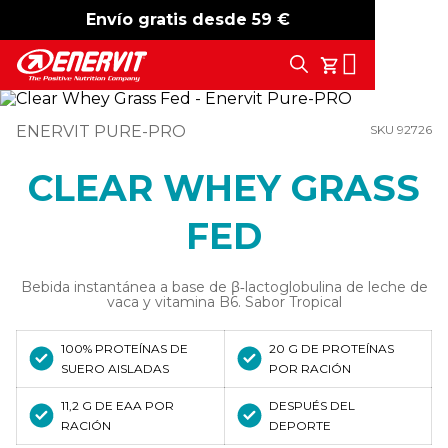
Envío gratis desde 59 €
-15%
free shipping
Search
Tu Carrito
ENERVIT PURE-PRO
SKU 92726
CLEAR WHEY GRASS
FED
Bebida instantánea a base de β‑lactoglobulina de leche de
vaca y vitamina B6. Sabor Tropical
100% PROTEÍNAS DE
20 G DE PROTEÍNAS
SUERO AISLADAS
POR RACIÓN
11,2 G DE EAA POR
DESPUÉS DEL
RACIÓN
DEPORTE