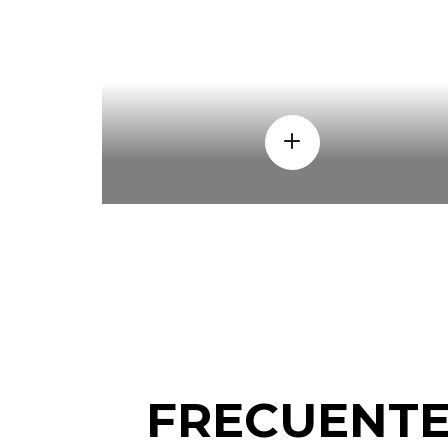
CÒMO
FRECUENT