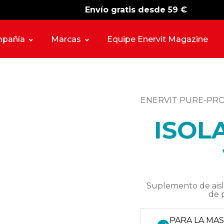
Envío gratis desde 59 €
-15%
free shipping
pañía
Marcas
Equipe Enervit Magazine
ENERVIT PURE-PR
ISOL
Suplemento de aisl
de p
PARA LA MA