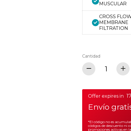
MUSCULAR
CROSS FLO
MEMBRANE
FILTRATION
Cantidad
17
Offer expires in
Envío grat
*El código no es acumulab
códigos de descuento ni c
promociones activas en l