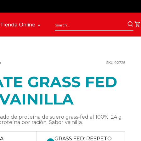
Tienda Online
O
SKU 92725
ATE GRASS FED
VAINILLA
ado de proteína de suero grass-fed al 100%: 24 g
roteína por ración. Sabor vainilla.
SA
GRASS FED: RESPETO