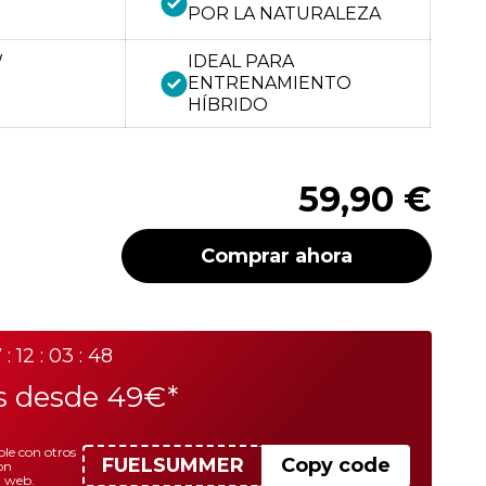
POR LA NATURALEZA
W
IDEAL PARA
ENTRENAMIENTO
HÍBRIDO
59,90 €
Comprar ahora
 : 12 : 03 : 48
is desde 49€*
le con otros
FUELSUMMER
Copy code
on
a web.