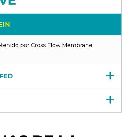
EVE
EIN
obtenido por Cross Flow Membrane
 FED