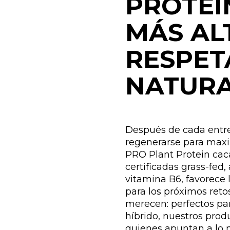
PROTEÍ
MÁS AL
RESPET
NATUR
Después de cada entr
regenerarse para maxi
PRO Plant Protein caca
certificadas grass-fed,
vitamina B6, favorece 
para los próximos reto
merecen: perfectos pa
híbrido, nuestros pro
quienes apuntan a lo 