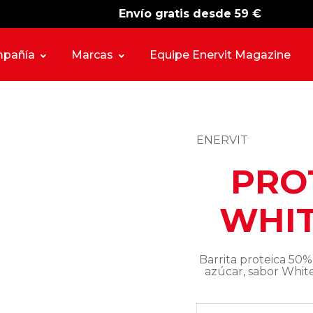
Envío gratis desde 59 €
-15%
free shipping
pañía
Marcas
Equipe Enervit Magazine
ENERVIT
PRO
WHIT
Barrita proteica 50%
azúcar, sabor Whit