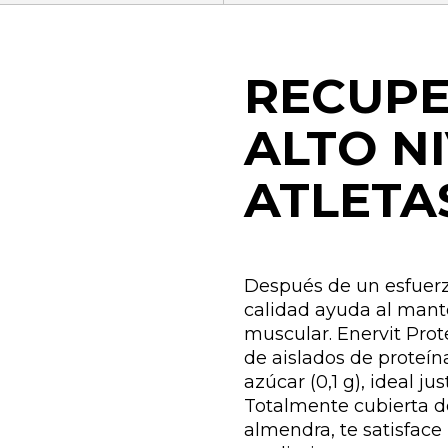
RECUPE
ALTO N
ATLETA
Después de un esfuerzo
calidad ayuda al mant
muscular. Enervit Pro
de aislados de proteína
azúcar (0,1 g), ideal j
Totalmente cubierta de
almendra, te satisfac