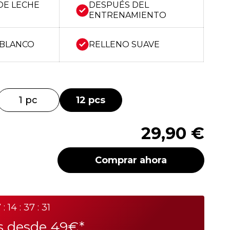
DE LECHE
DESPUÉS DEL
ENTRENAMIENTO
 BLANCO
RELLENO SUAVE
1 pc
12 pcs
29,90 €
Comprar ahora
 : 14 : 37 : 31
is desde 49€*