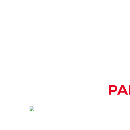
PA
CÒMO