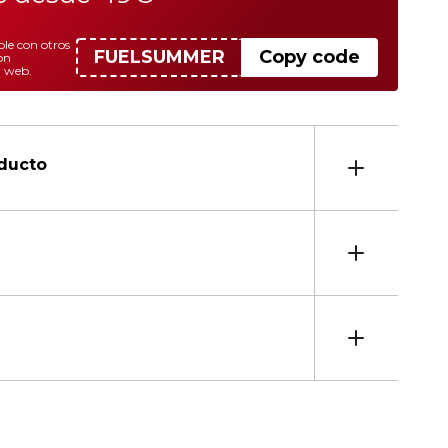
le con otros
FUELSUMMER
Copy code
on
a web.
oducto