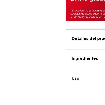
*El código no es acumulab
códigos de descuento ni c
promociones activas en l
Detalles del pr
Ingredientes
Uso