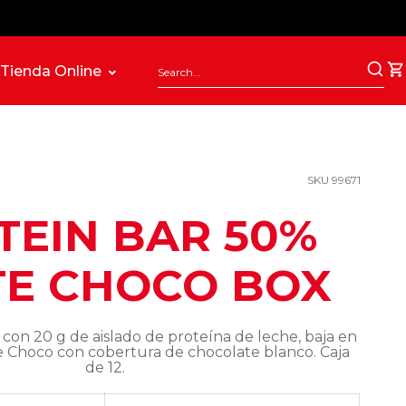
Tienda Online
SKU 99671
TEIN BAR 50%
E CHOCO BOX
 con 20 g de aislado de proteína de leche, baja en
e Choco con cobertura de chocolate blanco. Caja
de 12.