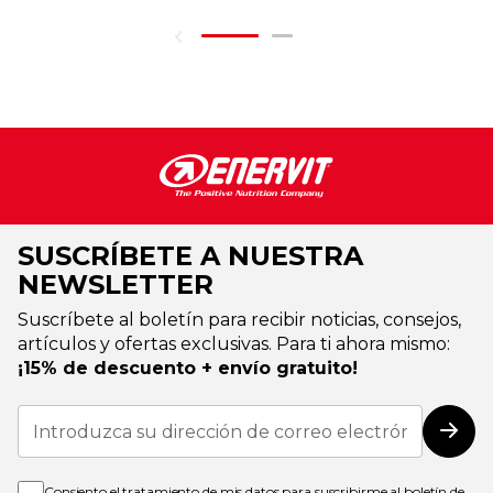
SUSCRÍBETE A NUESTRA
NEWSLETTER
Suscríbete al boletín para recibir noticias, consejos,
artículos y ofertas exclusivas. Para ti ahora mismo:
¡15% de descuento + envío gratuito!
Inscríbase
a
Susc
nuestro
boletín
de
Consiento el tratamiento de mis datos para suscribirme al boletín de