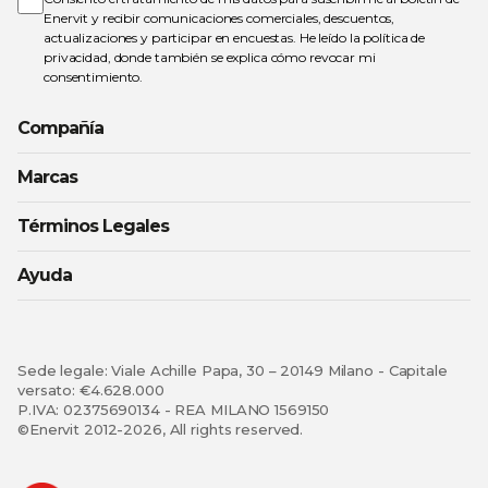
noticias:
Enervit y recibir comunicaciones comerciales, descuentos,
actualizaciones y participar en encuestas. He leído la
política de
privacidad
, donde también se explica cómo revocar mi
consentimiento.
Compañía
Marcas
Términos Legales
Ayuda
Sede legale: Viale Achille Papa, 30 – 20149 Milano - Capitale
versato: €4.628.000
P.IVA: 02375690134 - REA MILANO 1569150
©Enervit 2012-2026, All rights reserved.