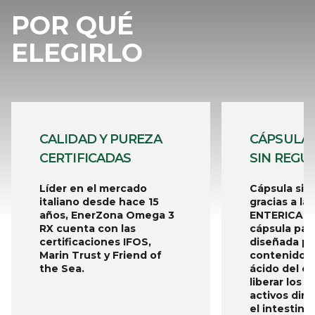
POR QUÉ
ELEGIRLO
CALIDAD Y PUREZA
CÁPSULA
CERTIFICADAS
SIN REGU
Líder en el mercado
Cápsula sin
italiano desde hace 15
gracias a la
años, EnerZona Omega 3
ENTERICARE
RX cuenta con las
cápsula pat
certificaciones IFOS,
diseñada pa
Marin Trust y Friend of
contenido 
the Sea.
ácido del e
liberar los p
activos dir
el intestino.