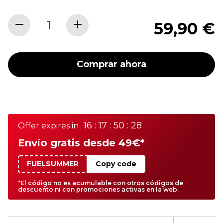
59,90 €
Comprar ahora
16 : 17 : 50 : 28
Offer expires in
Envío gratis desde 49€*
FUELSUMMER
Copy code
*El código no es acumulable con otros códigos de
descuento ni con promociones activas en la web.