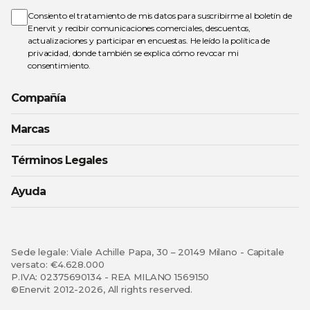
boletín
de
Consiento el tratamiento de mis datos para suscribirme al boletín de
noticias:
Enervit y recibir comunicaciones comerciales, descuentos,
actualizaciones y participar en encuestas. He leído la
política de
privacidad
, donde también se explica cómo revocar mi
consentimiento.
Compañía
Marcas
Términos Legales
Ayuda
Sede legale: Viale Achille Papa, 30 – 20149 Milano - Capitale
versato: €4.628.000
P.IVA: 02375690134 - REA MILANO 1569150
©Enervit 2012-2026, All rights reserved.