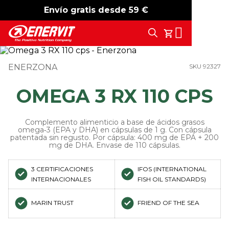
Envío gratis desde 59 €
-15%
free shipping
Search
Tu Carrito
ENERZONA
SKU 92327
OMEGA 3 RX 110 CPS
Complemento alimenticio a base de ácidos grasos
omega‑3 (EPA y DHA) en cápsulas de 1 g. Con cápsula
patentada sin regusto. Por cápsula: 400 mg de EPA + 200
mg de DHA. Envase de 110 cápsulas.
3 CERTIFICACIONES
IFOS (INTERNATIONAL
INTERNACIONALES
FISH OIL STANDARDS)
MARIN TRUST
FRIEND OF THE SEA