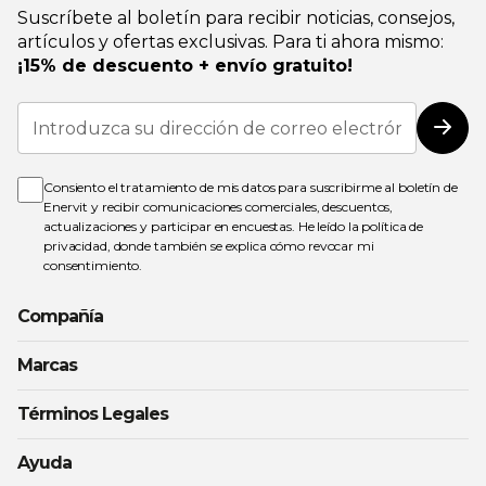
Suscríbete al boletín para recibir noticias, consejos,
artículos y ofertas exclusivas. Para ti ahora mismo:
¡15% de descuento + envío gratuito!
Inscríbase
a
Susc
nuestro
boletín
de
Consiento el tratamiento de mis datos para suscribirme al boletín de
noticias:
Enervit y recibir comunicaciones comerciales, descuentos,
actualizaciones y participar en encuestas. He leído la
política de
privacidad
, donde también se explica cómo revocar mi
consentimiento.
Compañía
Marcas
Términos Legales
Ayuda