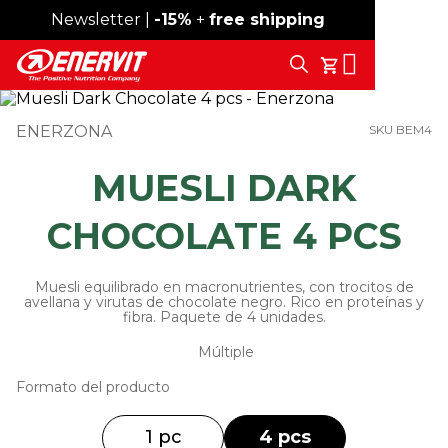
Newsletter |
Envío gratis desde 59 €
-15%
+
free shipping
Search
Tu Carrito
ENERZONA
SKU BEM4
MUESLI DARK
CHOCOLATE 4 PCS
Muesli equilibrado en macronutrientes, con trocitos de
avellana y virutas de chocolate negro. Rico en proteínas y
fibra. Paquete de 4 unidades.
Múltiple
Formato del producto
1 pc
4 pcs