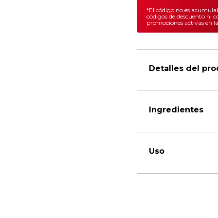
*El código no es acumulab
códigos de descuento ni c
promociones activas en l
Detalles del pr
Ingredientes
Uso