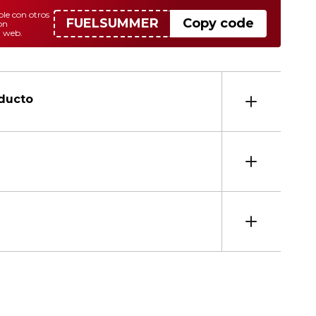
le con otros
FUELSUMMER
Copy code
on
a web.
oducto