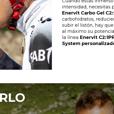
Cuando estás inmerso e
intensidad, necesitas p
Enervit Carbo Gel C2
carbohidratos, reduci
subir el listón, hay q
al máximo su potencia
la línea
Enervit C2:1P
System personalizad
IRLO