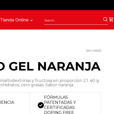
Tienda Online
SKU 96625
O GEL NARANJA
maltodextrinas y fructosa en proporción 2:1. 40 g
ohidratos, cero grasas. Sabor naranja.
FÓRMULAS
IENCIA
PATENTADAS Y
A
CERTIFICADAS
DOPING FREE