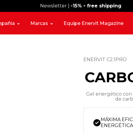
Newsletter |
Envío gratis desde 59 €
-15%
+
free shipping
pañía
Marcas
Equipe Enervit Magazine
ENERVIT C2:1PRO
CARB
Gel energético con 
de carb
MÁXIMA EFIC
ENERGÉTIC