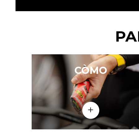
PA
CÒMO