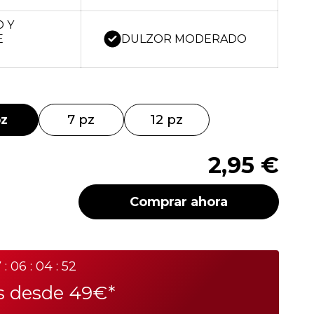
D Y
DULZOR MODERADO
E
pz
7 pz
12 pz
2,95 €
Comprar ahora
 : 06 : 04 : 52
is desde 49€*