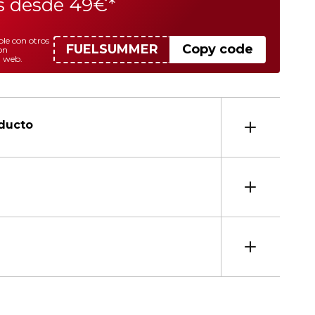
is desde 49€*
le con otros
FUELSUMMER
Copy code
on
a web.
oducto