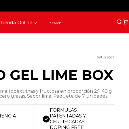
Tienda Online
SKU 96637
 GEL LIME BOX
maltodextrinas y fructosa en proporción 2:1. 40 g
cero grasas. Sabor lima. Paquete de 7 unidades.
FÓRMULAS
IENCIA
PATENTADAS Y
A
CERTIFICADAS
DOPING FREE