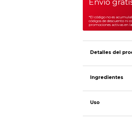
Envío grat
*El código no es acumulab
códigos de descuento ni c
promociones activas en l
Detalles del pr
Ingredientes
Uso