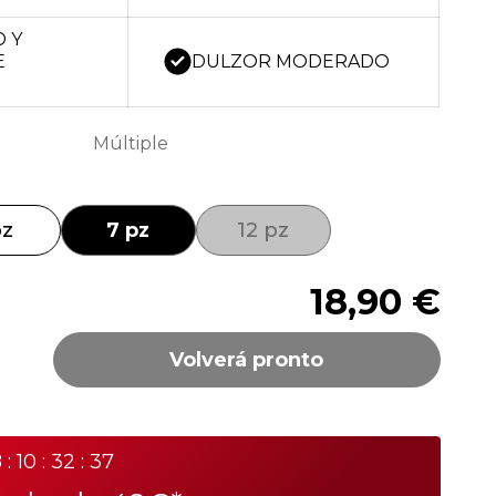
D Y
DULZOR MODERADO
E
Múltiple
pz
7 pz
12 pz
18,90 €
Volverá pronto
 : 10 : 32 : 37