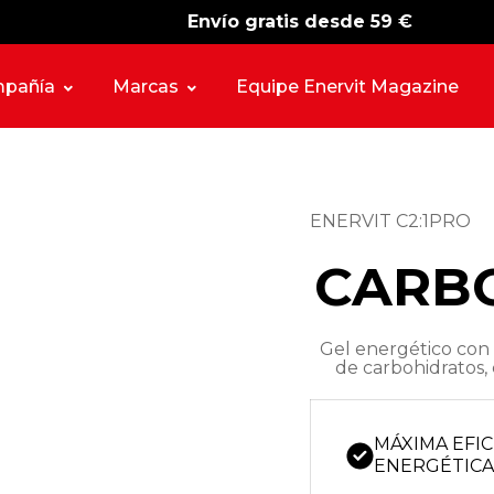
Envío gratis desde 59 €
-15%
free shipping
pañía
Marcas
Equipe Enervit Magazine
ENERVIT C2:1PRO
CARBO
Gel energético con 
de carbohidratos, 
MÁXIMA EFIC
ENERGÉTIC