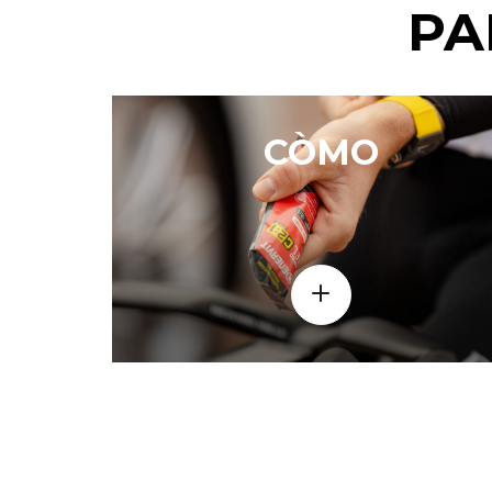
PA
CÒMO