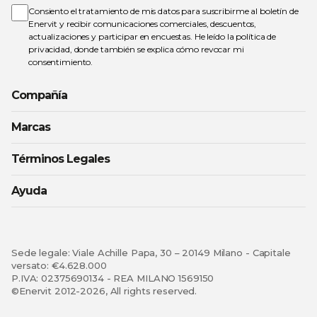
de
Consiento el tratamiento de mis datos para suscribirme al boletín de
noticias:
Enervit y recibir comunicaciones comerciales, descuentos,
actualizaciones y participar en encuestas. He leído la
política de
privacidad
, donde también se explica cómo revocar mi
consentimiento.
Compañía
Marcas
Términos Legales
Ayuda
Sede legale: Viale Achille Papa, 30 – 20149 Milano - Capitale
versato: €4.628.000
P.IVA: 02375690134 - REA MILANO 1569150
©Enervit 2012-2026, All rights reserved.