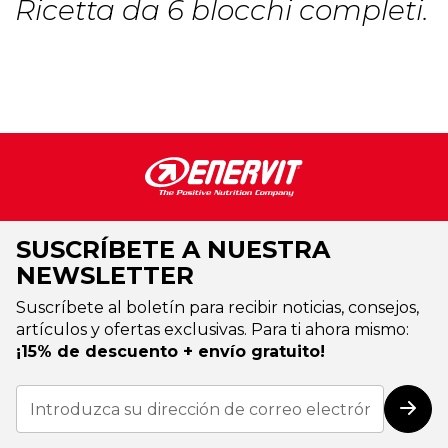
Ricetta da 6 blocchi completi.
SUSCRÍBETE A NUESTRA
NEWSLETTER
Suscríbete al boletín para recibir noticias, consejos,
artículos y ofertas exclusivas. Para ti ahora mismo:
¡15% de descuento + envío gratuito!
Inscríbase
a
Susc
nuestro
boletín