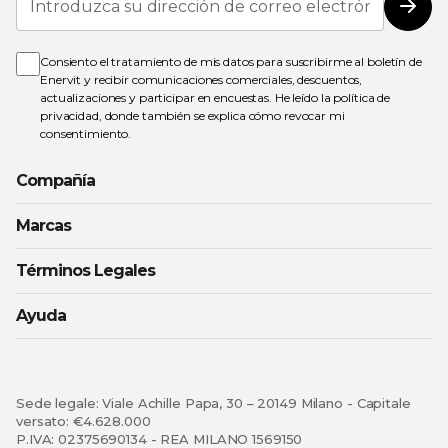
a
Susc
nuestro
boletín
de
Consiento el tratamiento de mis datos para suscribirme al boletín de
noticias:
Enervit y recibir comunicaciones comerciales, descuentos,
actualizaciones y participar en encuestas. He leído la
política de
privacidad
, donde también se explica cómo revocar mi
consentimiento.
Compañía
Marcas
Términos Legales
Ayuda
Sede legale: Viale Achille Papa, 30 – 20149 Milano - Capitale
versato: €4.628.000
P.IVA: 02375690134 - REA MILANO 1569150