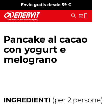
Envío gratis desde 59 €
-15%
free shipping
Search
Tu Carrito
Pancake al cacao
con yogurt e
melograno
INGREDIENTI
(per 2 persone)