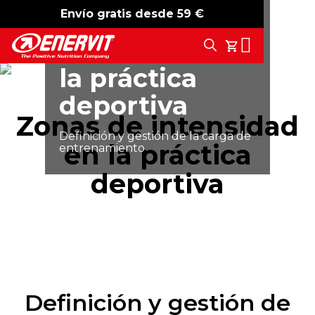
Envío gratis desde 59 €
-15%
free shipping
Zonas de
Search
intensidad en
Tu Carrito
la práctica
deportiva
Zonas de intensidad
Definición y gestión de la carga de
en la práctica
entrenamiento
deportiva
Definición y gestión de