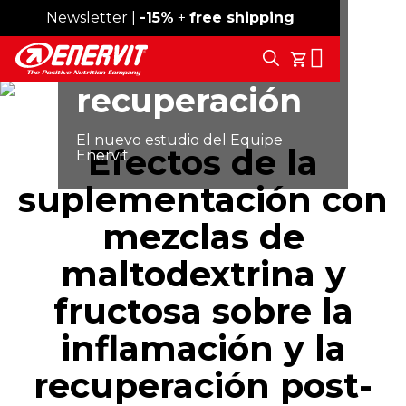
Newsletter |
Envío gratis desde 59 €
-15%
+
free shipping
DEPORTE
Search
Maximizar la
Tu Carrito
recuperación
El nuevo estudio del Equipe
Efectos de la
Enervit
suplementación con
mezclas de
maltodextrina y
fructosa sobre la
inflamación y la
recuperación post-