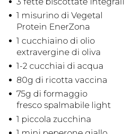
3 fette biscottate integrali
1 misurino di Vegetal
Protein EnerZona
1 cucchiaino di olio
extravergine di oliva
1-2 cucchiai di acqua
80g di ricotta vaccina
75g di formaggio
fresco spalmabile light
1 piccola zucchina
1 mini peperone giallo