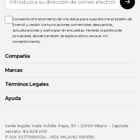
a
Susc
nuestro
boletín
de
Consiento el tratamiento de mis datos para suscribirme al boletín de
noticias:
Enervit y recibir comunicaciones comerciales, descuentos,
actualizaciones y participar en encuestas. He leído la
política de
privacidad
, donde también se explica cómo revocar mi
consentimiento.
Compañía
Marcas
Términos Legales
Ayuda
Sede legale: Viale Achille Papa, 30 – 20149 Milano - Capitale
versato: €4.628.000
P.IVA: 02375690134 - REA MILANO 1569150