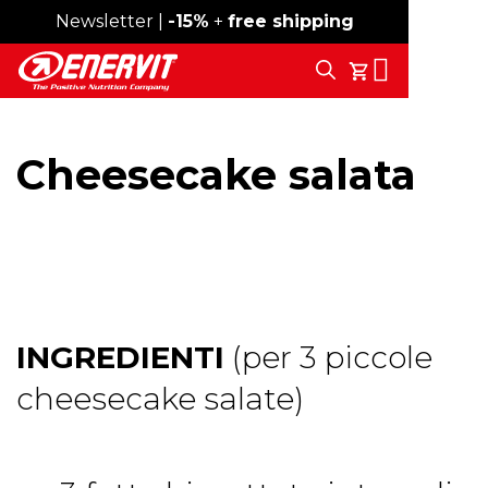
Newsletter |
Envío gratis desde 59 €
-15%
+
free shipping
Search
Tu Carrito
Cheesecake salata
INGREDIENTI
(per 3 piccole
cheesecake salate)