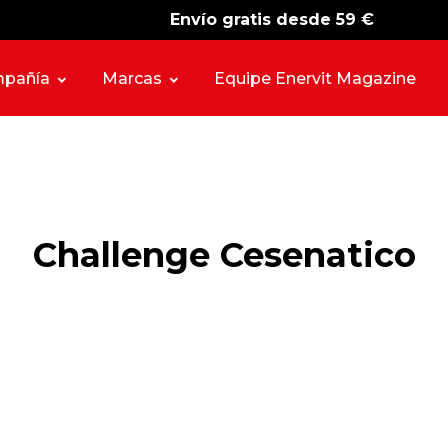
Envío gratis desde 59 €
-15%
free shipping
pañía
Marcas
Equipe Enervit Magazine
Challenge Cesenatico