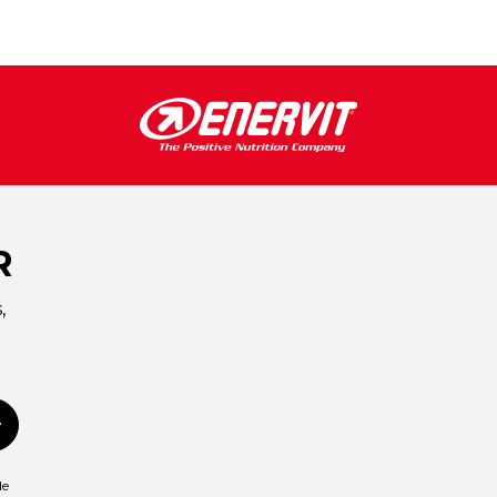
R
,
Suscribirse
de