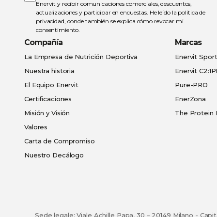
noticias:
Enervit y recibir comunicaciones comerciales, descuentos,
actualizaciones y participar en encuestas. He leído la
política de
privacidad
, donde también se explica cómo revocar mi
consentimiento.
Compañía
Marcas
La Empresa de Nutrición Deportiva
Enervit Spor
Nuestra historia
Enervit C2:1
El Equipo Enervit
Pure-PRO
Certificaciones
EnerZona
Misión y Visión
The Protein 
Valores
Carta de Compromiso
Nuestro Decálogo
Sede legale: Viale Achille Papa, 30 – 20149 Milano - Capi