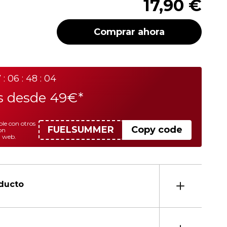
17,90 €
Comprar ahora
7 : 06 : 48 : 04
is desde 49€*
le con otros
FUELSUMMER
Copy code
on
a web.
oducto