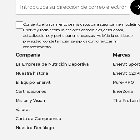
Inscríbase
a
nuestro
boletín
de
Consiento el tratamiento de mis datos para suscribirme al boletín 
noticias:
Enervit y recibir comunicaciones comerciales, descuentos,
actualizaciones y participar en encuestas. He leído la
política de
privacidad
, donde también se explica cómo revocar mi
consentimiento.
Compañía
Marcas
La Empresa de Nutrición Deportiva
Enervit Spor
Nuestra historia
Enervit C2:1
El Equipo Enervit
Pure-PRO
Certificaciones
EnerZona
Misión y Visión
The Protein 
Valores
Carta de Compromiso
Nuestro Decálogo