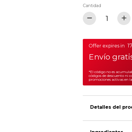
Cantidad
1
Offer expires in
Envío grat
*El código no es acumulab
códigos de descuento ni c
promociones activas en l
Detalles del pr