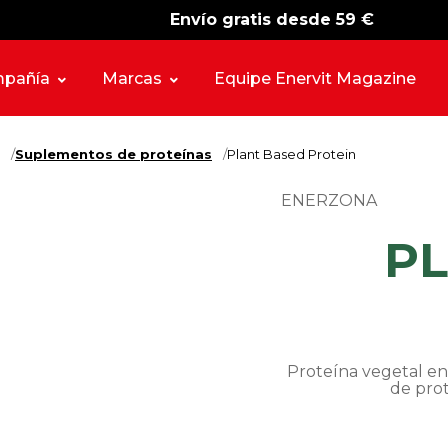
Envío gratis desde 59 €
-15%
free shipping
pañía
Marcas
Equipe Enervit Magazine
Suplementos de proteínas
Plant Based Protein
ENERZONA
P
Proteína vegetal en 
de prot