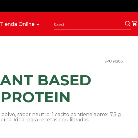
Tienda Online
SKU 91285
LANT BASED
PROTEIN
polvo, sabor neutro. 1 cacito contiene aprox. 7,5 g
eína. Ideal para recetas equilibradas.