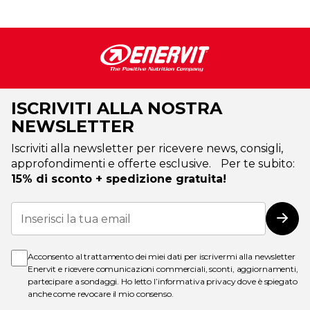
ISCRIVITI ALLA NOSTRA
NEWSLETTER
Iscriviti alla newsletter per ricevere news, consigli,
approfondimenti e offerte esclusive. Per te subito:
15% di sconto + spedizione gratuita!
Iscriviti
alla
Iscri
nostra
Newsletter:
Acconsento al trattamento dei miei dati per iscrivermi alla newsletter
Enervit e ricevere comunicazioni commerciali, sconti, aggiornamenti,
partecipare a sondaggi. Ho letto l’
informativa privacy
dove è spiegato
anche come revocare il mio consenso.