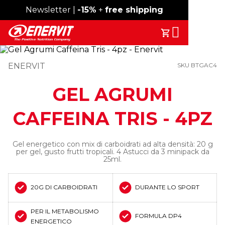
Spedizione gratuita sopra i 49€
Newsletter |
-15%
+
free shipping
Search
Il Tuo Carrell
ENERVIT
SKU BTGAC4
GEL AGRUMI
CAFFEINA TRIS - 4PZ
Gel energetico con mix di carboidrati ad alta densità: 20 g
per gel, gusto frutti tropicali. 4 Astucci da 3 minipack da
25ml.
20G DI CARBOIDRATI
DURANTE LO SPORT
PER IL METABOLISMO
FORMULA DP4
ENERGETICO