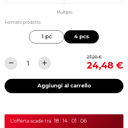
Multiplo
Formato prodotto
1 pc
4 pcs
Regular
27,20 €
Special
Price
24,48 €
Price
Aggiungi al carrello
18 : 14 : 01 : 06
L'offerta scade tra