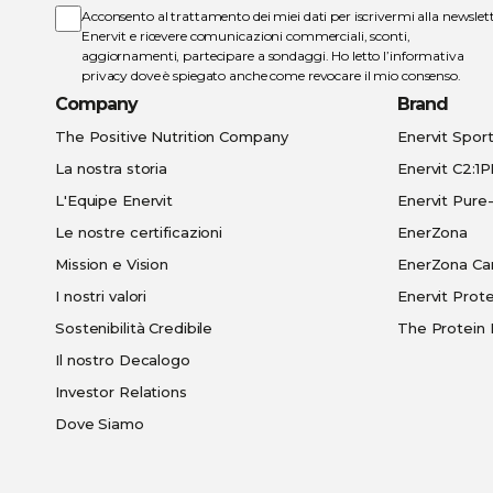
Acconsento al trattamento dei miei dati per iscrivermi alla newslet
Enervit e ricevere comunicazioni commerciali, sconti,
aggiornamenti, partecipare a sondaggi. Ho letto l’
informativa
privacy
dove è spiegato anche come revocare il mio consenso.
Company
Brand
The Positive Nutrition Company
Enervit Spor
La nostra storia
Enervit C2:1
L'Equipe Enervit
Enervit Pur
Le nostre certificazioni
EnerZona
Mission e Vision
EnerZona Ca
I nostri valori
Enervit Prote
Sostenibilità Credibile
The Protein 
Il nostro Decalogo
Investor Relations
Dove Siamo