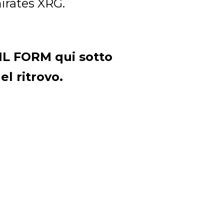
irates XRG.
IL FORM qui sotto
l ritrovo.