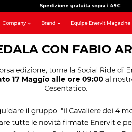
Spedizione gratuita sopra i 49€
-15%
free shipping
Company
Brand
Equipe Enervit Magazine
EDALA CON
FABIO AR
rsa edizione, torna la Social Ride di 
to 17 Maggio alle ore 09:00
al nost
Cesentatico.
uidare il gruppo “il Cavaliere dei 4 mo
are tutte le novità firmate Enervit e p