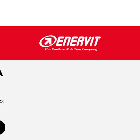
A
o:
scriviti