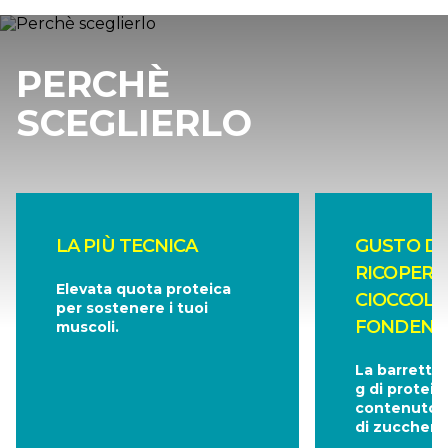
PERCHÈ
SCEGLIERLO
LA PIÙ TECNICA
GUSTO D
RICOPERT
Elevata quota proteica
CIOCCOLA
per sostenere i tuoi
FONDENT
muscoli.
La barretta
g di protein
contenuto m
di zuccheri