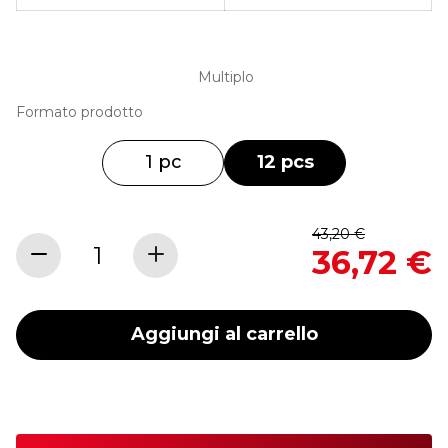
Multiplo
Formato prodotto
1 pc
12 pcs
Regular
43,20 €
Special
Price
36,72 €
Price
Aggiungi al carrello