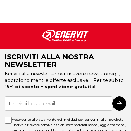
ISCRIVITI ALLA NOSTRA
NEWSLETTER
Iscriviti alla newsletter per ricevere news, consigli,
approfondimenti e offerte esclusive. Per te subito:
15% di sconto + spedizione gratuita!
Iscriviti
alla
Iscri
nostra
Newsletter:
Acconsento al trattamento dei miei dati per iscrivermi alla newsletter
Enervit e ricevere comunicazioni commerciali, sconti, aggiornamenti,
partecipare a sondaggi. Ho letto l’
informativa privacy
dove è spiegato