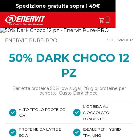
Spedizione gratuita sopra i 49€
-15%
free shipping
Search
Il Tuo Carrell
ENERVIT PURE-PRO
SKU BPPDC12
50% DARK CHOCO 12
PZ
Barretta proteica 50% low sugar: 28 g di proteine per
barretta. Gusto Dark chocol
MORBIDA AL
ALTO TITOLO PROTEICO:
CIOCCOLATO
50%
FONDENTE
PROTEINE DA LATTE E
IDEALE PER HYBRID
SOIA
TRAINING