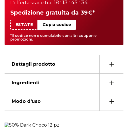
18 : 13 : 45 : 34
L'offerta scade tra
Spedizione gratuita da 39€*
ESTATE
Copia codice
*Il codice non è cumulabile con altri coupon e
promozioni.
Dettagli prodotto
Ingredienti
Modo d'uso