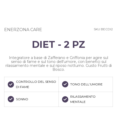
ENERZONA CARE
SKU BECDI2
DIET - 2 PZ
Integratore a base di Zafferano e Griffonia per agire sul
senso di fame e sul tono dell'umore, con benefici sul
rilassamento mentale e sul riposo notturno. Gusto Frutti di
Bosco.
CONTROLLO DEL SENSO
TONO DELL'UMORE
DI FAME
RILASSAMENTO
SONNO
MENTALE