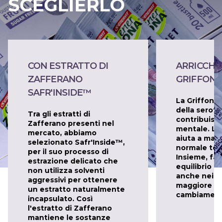
SCEGLIERLO
CON ESTRATTO DI
ARRICCHI
ZAFFERANO
GRIFFONI
SAFR'INSIDE™
La Griffonia
della seroto
Tra gli estratti di
contribuisc
Zafferano presenti nel
mentale. Lo
mercato, abbiamo
aiuta a man
selezionato Safr'Inside™,
normale ton
per il suo processo di
Insieme, fa
estrazione delicato che
equilibrio e
non utilizza solventi
anche nei pe
aggressivi per ottenere
maggiore st
un estratto naturalmente
cambiament
incapsulato. Così
l'estratto di Zafferano
mantiene le sostanze