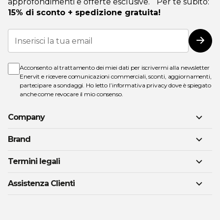
approfondimenti e offerte esclusive. Per te subito:
15% di sconto + spedizione gratuita!
Iscriviti
alla
Iscri
nostra
Newsletter:
Acconsento al trattamento dei miei dati per iscrivermi alla newsletter
Enervit e ricevere comunicazioni commerciali, sconti, aggiornamenti,
partecipare a sondaggi. Ho letto l’
informativa privacy
dove è spiegato
anche come revocare il mio consenso.
Company
Brand
Termini legali
Assistenza Clienti