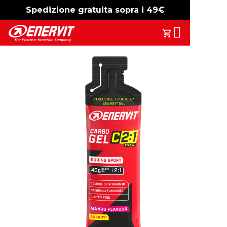
Spedizione gratuita sopra i 49€
-15%
free shipping
Search
Il Tuo Carrell