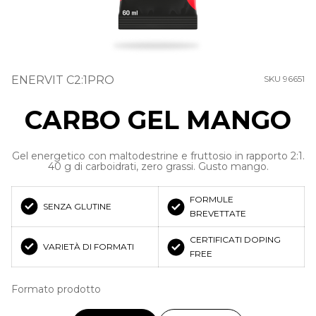
ENERVIT C2:1PRO
SKU 96651
CARBO GEL MANGO
Gel energetico con maltodestrine e fruttosio in rapporto 2:1.
40 g di carboidrati, zero grassi. Gusto mango.
FORMULE
SENZA GLUTINE
BREVETTATE
CERTIFICATI DOPING
VARIETÀ DI FORMATI
FREE
Formato prodotto