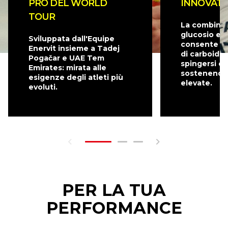
PRO DEL WORLD
INNOVATI
TOUR
La combinaz
glucosio e f
Sviluppata dall'Equipe
consente di
Enervit insieme a Tadej
di carboidra
Pogačar e UAE Tem
spingersi ol
Emirates: mirata alle
sostenendo 
esigenze degli atleti più
elevate.
evoluti.
PER LA TUA
PERFORMANCE